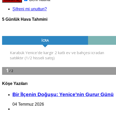
Şifreni mi unuttun?
5 Günlük Hava Tahmini
Köşe Yazıları
Bir İlçe­nin Do­ğu­şu: Ye­ni­ce’nin Gurur Günü
04 Temmuz 2026