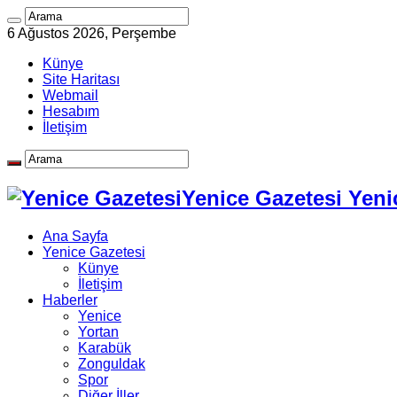
6 Ağustos 2026, Perşembe
Künye
Site Haritası
Webmail
Hesabım
İletişim
Yenice Gazetesi Yeni
Ana Sayfa
Yenice Gazetesi
Künye
İletişim
Haberler
Yenice
Yortan
Karabük
Zonguldak
Spor
Diğer İller