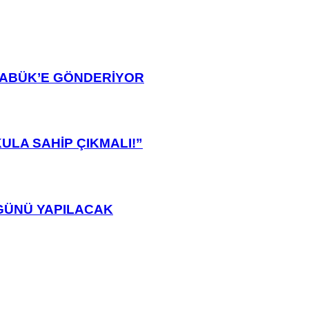
ARABÜK’E GÖNDERİYOR
ULA SAHİP ÇIKMALI!”
GÜNÜ YAPILACAK