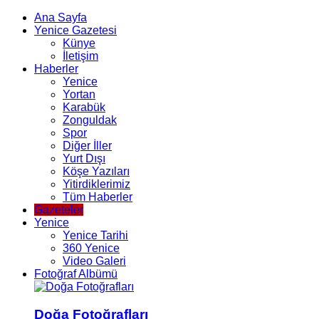
Ana Sayfa
Yenice Gazetesi
Künye
İletişim
Haberler
Yenice
Yortan
Karabük
Zonguldak
Spor
Diğer İller
Yurt Dışı
Köşe Yazıları
Yitirdiklerimiz
Tüm Haberler
Gazeteler
Yenice
Yenice Tarihi
360 Yenice
Video Galeri
Fotoğraf Albümü
Doğa Fotoğrafları