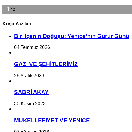
Köşe Yazıları
Bir İlçe­nin Do­ğu­şu: Ye­ni­ce’nin Gurur Günü
04 Temmuz 2026
GAZİ VE ŞEHİTLERİMİZ
28 Aralık 2023
SABRİ AKAY
30 Kasım 2023
MÜKELLEFİYET VE YENİCE
07 Ağustos 2023