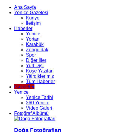
Ana Sayfa
Yenice Gazetesi
Künye
İletişim
Haberler
Yenice
Yortan
Karabük
Zonguldak
Spor
Diğer İller
Yurt Dışı
Köşe Yazıları
Yitirdiklerimiz
Tüm Haberler
Gazeteler
Yenice
Yenice Tarihi
360 Yenice
Video Galeri
Fotoğraf Albümü
Doğa Fotoğrafları