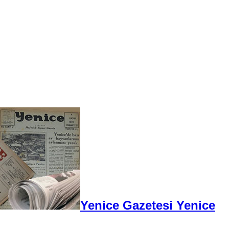
Yenice Gazetesi Yenice