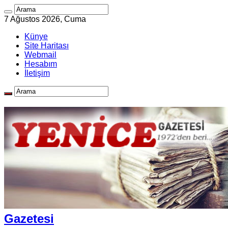
7 Ağustos 2026, Cuma
Künye
Site Haritası
Webmail
Hesabım
İletişim
Gazetesi