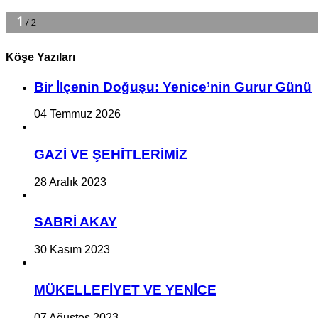
Köşe Yazıları
Bir İlçe­nin Do­ğu­şu: Ye­ni­ce’nin Gurur Günü
04 Temmuz 2026
GAZİ VE ŞEHİTLERİMİZ
28 Aralık 2023
SABRİ AKAY
30 Kasım 2023
MÜKELLEFİYET VE YENİCE
07 Ağustos 2023