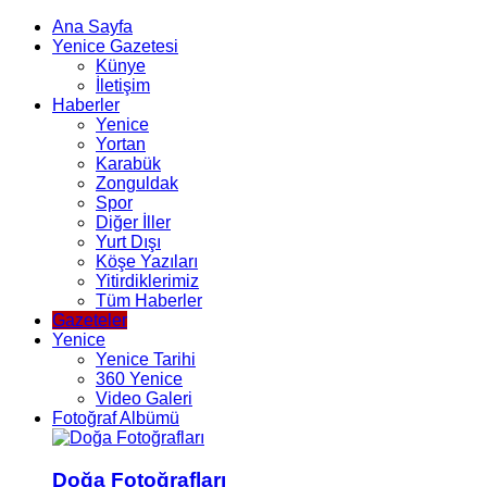
Ana Sayfa
Yenice Gazetesi
Künye
İletişim
Haberler
Yenice
Yortan
Karabük
Zonguldak
Spor
Diğer İller
Yurt Dışı
Köşe Yazıları
Yitirdiklerimiz
Tüm Haberler
Gazeteler
Yenice
Yenice Tarihi
360 Yenice
Video Galeri
Fotoğraf Albümü
Doğa Fotoğrafları