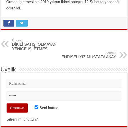
Orman İşlet­me­si’nin 2019 yı­lı­nın ikin­ci sa­tı­şı­nı 12 Şubat’ta ya­pa­ca­ğı
öğ­re­nil­di.
Önceki
DİKİLİ SATIŞI OLMAYAN
YENİCE İŞLETMESİ
Sonraki
ENDİŞELİYİZ MUSTAFA AKAY
Üyelik
Beni hatırla
Şifreni mi unuttun?