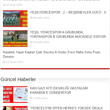
19 Ocak 2026
YEŞİLYENİCESPOR : 2 – BEŞBİNEVLER GÜCÜ : 0
08 Aralık 2025
YEŞİL YENİCESPOR A GRUBUNDA,
YORTANSPOR B GRUBUNDA MÜCADELE EDİYOR
05 Aralık 2025
Karabük Yaşar Kaptan Çebi Sezonu A Grubu 3’ncü Hafta Sonu Puan
Durumu
14 Kasım 2022
Güncel Haberler
KAN GAZI KİTİ EKSİKLİĞİ HASTALARI
KARABÜK’E GÖNDERİYOR
2 hafta önce
“YENİCELİYİM DİYEN HERKES YÜKSEK OKULA