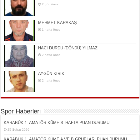
2 gün önce
MEHMET KARAKAŞ
1 hafta önce
HACI DURDU (DÖNDÜ) YILMAZ
2 hafta önce
AYGÜN KIRIK
2 hafta önce
Spor Haberleri
KARABÜK 1. AMATÖR KÜME 8. HAFTA PUAN DURUMU
25 Şubat 2026
KARABÜK 1. AMATÖR KÜME A VE B GRUPLARI PUAN DURUMU