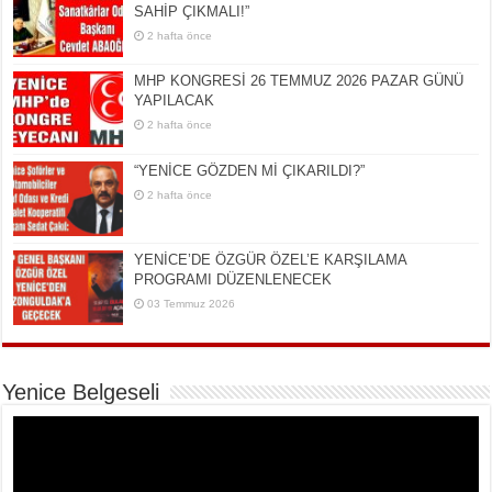
SAHİP ÇIKMALI!”
2 hafta önce
MHP KONGRESİ 26 TEMMUZ 2026 PAZAR GÜNÜ
YAPILACAK
2 hafta önce
“YENİCE GÖZDEN Mİ ÇIKARILDI?”
2 hafta önce
YENİCE’DE ÖZGÜR ÖZEL’E KARŞILAMA
PROGRAMI DÜZENLENECEK
03 Temmuz 2026
Yenice Belgeseli