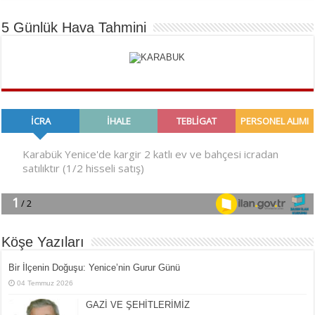
5 Günlük Hava Tahmini
Köşe Yazıları
Bir İlçe­nin Do­ğu­şu: Ye­ni­ce’nin Gurur Günü
04 Temmuz 2026
GAZİ VE ŞEHİTLERİMİZ