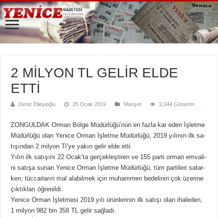
2 MİLYON TL GELİR ELDE
ETTİ
Deniz Elieyioğlu
25 Ocak 2019
Manşet
2,044 Göserim
ZON­GUL­DAK Orman Bölge Mü­dür­lü­ğü’nün en fazla kar eden İşlet­me
Mü­dür­lü­ğü olan Ye­ni­ce Orman İşlet­me Mü­dür­lü­ğü, 2019 yı­lı­nın ilk sa­
tı­şın­dan 2 mil­yon Tl’ye yakın gelir elde etti.
Yılın ilk sa­tı­şı­nı 22 Ocak’ta ger­çek­leş­ti­ren ve 155 parti orman em­va­li­
ni sa­tı­şa sunan Ye­ni­ce Orman İşlet­me Mü­dür­lü­ğü, tüm par­ti­le­ri sa­tar­
ken, tüc­car­la­rın mal ala­bil­mek için mu­ham­men be­de­li­nin çok üze­ri­ne
çık­tık­la­rı öğ­re­nil­di.
Ye­ni­ce Orman İşlet­me­si 2019 yılı ürün­le­ri­nin ilk sa­tı­şı olan iha­le­den,
1 mil­yon 982 bin 358 TL gelir sağ­la­dı.