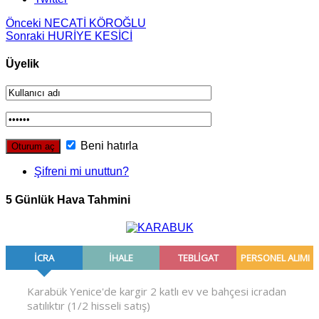
Önceki
NECATİ KÖROĞLU
Sonraki
HURİYE KESİCİ
Üyelik
Beni hatırla
Şifreni mi unuttun?
5 Günlük Hava Tahmini