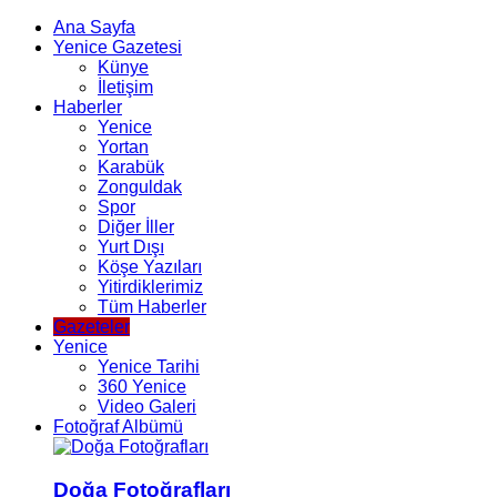
Ana Sayfa
Yenice Gazetesi
Künye
İletişim
Haberler
Yenice
Yortan
Karabük
Zonguldak
Spor
Diğer İller
Yurt Dışı
Köşe Yazıları
Yitirdiklerimiz
Tüm Haberler
Gazeteler
Yenice
Yenice Tarihi
360 Yenice
Video Galeri
Fotoğraf Albümü
Doğa Fotoğrafları