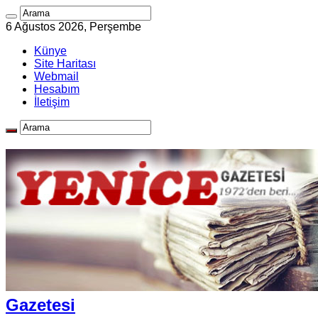
6 Ağustos 2026, Perşembe
Künye
Site Haritası
Webmail
Hesabım
İletişim
Gazetesi