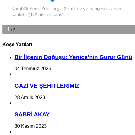
Köşe Yazıları
Bir İlçe­nin Do­ğu­şu: Ye­ni­ce’nin Gurur Günü
04 Temmuz 2026
GAZİ VE ŞEHİTLERİMİZ
28 Aralık 2023
SABRİ AKAY
30 Kasım 2023