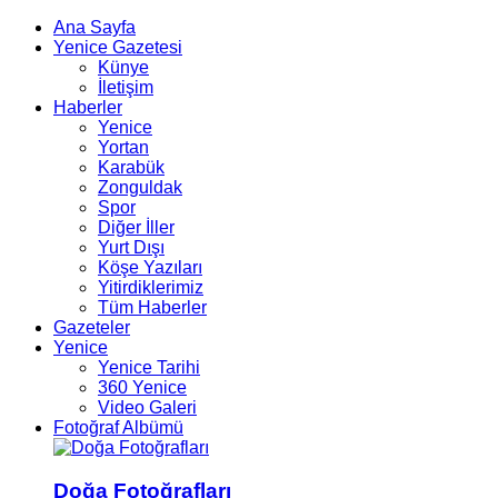
Ana Sayfa
Yenice Gazetesi
Künye
İletişim
Haberler
Yenice
Yortan
Karabük
Zonguldak
Spor
Diğer İller
Yurt Dışı
Köşe Yazıları
Yitirdiklerimiz
Tüm Haberler
Gazeteler
Yenice
Yenice Tarihi
360 Yenice
Video Galeri
Fotoğraf Albümü
Doğa Fotoğrafları