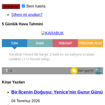
Beni hatırla
Şifreni mi unuttun?
5 Günlük Hava Tahmini
Köşe Yazıları
Bir İlçe­nin Do­ğu­şu: Ye­ni­ce’nin Gurur Günü
04 Temmuz 2026