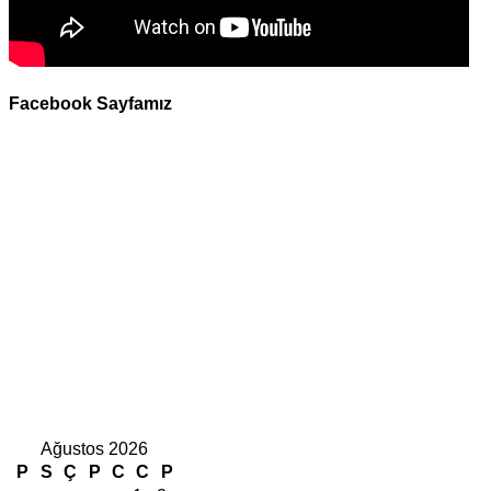
Facebook Sayfamız
Ağustos 2026
P
S
Ç
P
C
C
P