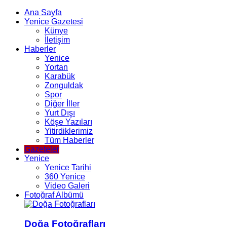
Ana Sayfa
Yenice Gazetesi
Künye
İletişim
Haberler
Yenice
Yortan
Karabük
Zonguldak
Spor
Diğer İller
Yurt Dışı
Köşe Yazıları
Yitirdiklerimiz
Tüm Haberler
Gazeteler
Yenice
Yenice Tarihi
360 Yenice
Video Galeri
Fotoğraf Albümü
Doğa Fotoğrafları