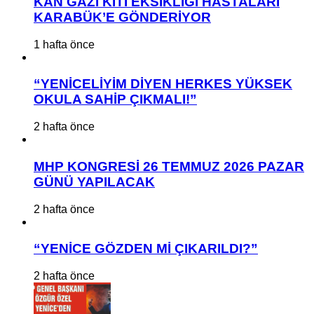
KAN GAZI KİTİ EKSİKLİĞİ HASTALARI
KARABÜK’E GÖNDERİYOR
1 hafta önce
“YENİCELİYİM DİYEN HERKES YÜKSEK
OKULA SAHİP ÇIKMALI!”
2 hafta önce
MHP KONGRESİ 26 TEMMUZ 2026 PAZAR
GÜNÜ YAPILACAK
2 hafta önce
“YENİCE GÖZDEN Mİ ÇIKARILDI?”
2 hafta önce