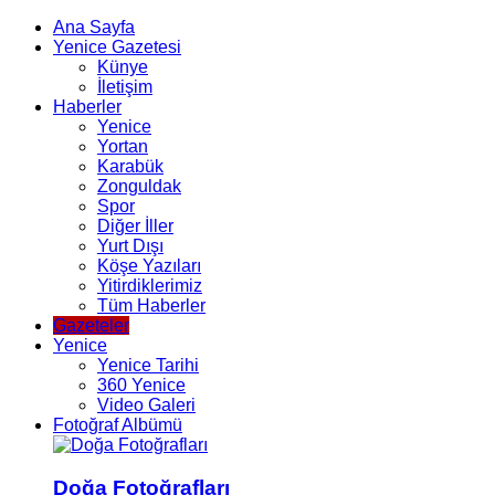
Ana Sayfa
Yenice Gazetesi
Künye
İletişim
Haberler
Yenice
Yortan
Karabük
Zonguldak
Spor
Diğer İller
Yurt Dışı
Köşe Yazıları
Yitirdiklerimiz
Tüm Haberler
Gazeteler
Yenice
Yenice Tarihi
360 Yenice
Video Galeri
Fotoğraf Albümü
Doğa Fotoğrafları