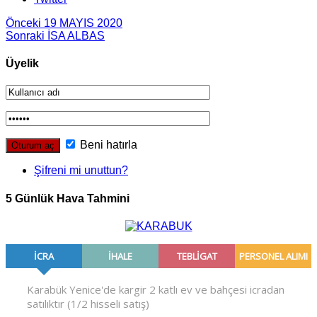
Önceki
19 MAYIS 2020
Sonraki
İSA ALBAS
Üyelik
Beni hatırla
Şifreni mi unuttun?
5 Günlük Hava Tahmini