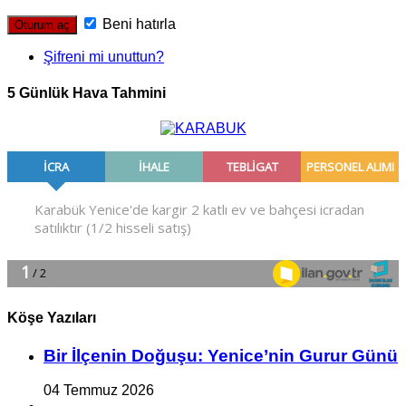
Beni hatırla
Şifreni mi unuttun?
5 Günlük Hava Tahmini
Köşe Yazıları
Bir İlçe­nin Do­ğu­şu: Ye­ni­ce’nin Gurur Günü
04 Temmuz 2026