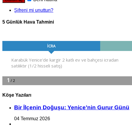
Şifreni mi unuttun?
5 Günlük Hava Tahmini
Köşe Yazıları
Bir İlçe­nin Do­ğu­şu: Ye­ni­ce’nin Gurur Günü
04 Temmuz 2026