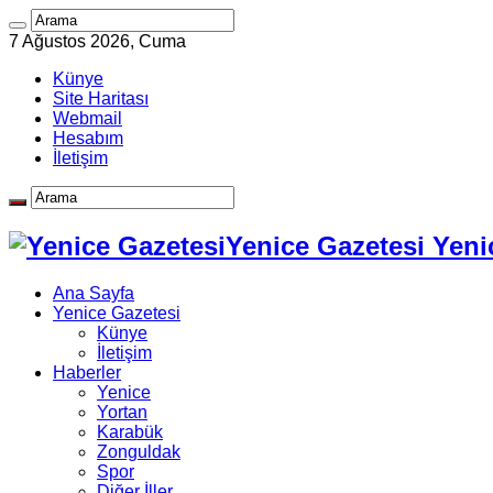
7 Ağustos 2026, Cuma
Künye
Site Haritası
Webmail
Hesabım
İletişim
Yenice Gazetesi Yeni
Ana Sayfa
Yenice Gazetesi
Künye
İletişim
Haberler
Yenice
Yortan
Karabük
Zonguldak
Spor
Diğer İller