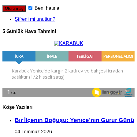
Beni hatırla
Şifreni mi unuttun?
5 Günlük Hava Tahmini
Köşe Yazıları
Bir İlçe­nin Do­ğu­şu: Ye­ni­ce’nin Gurur Günü
04 Temmuz 2026