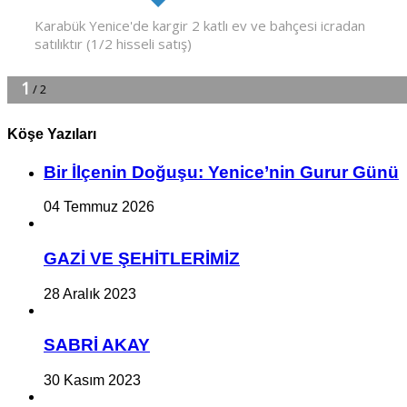
Köşe Yazıları
Bir İlçe­nin Do­ğu­şu: Ye­ni­ce’nin Gurur Günü
04 Temmuz 2026
GAZİ VE ŞEHİTLERİMİZ
28 Aralık 2023
SABRİ AKAY
30 Kasım 2023