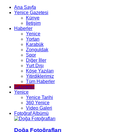
Ana Sayfa
Yenice Gazetesi
Künye
İletişim
Haberler
Yenice
Yortan
Karabük
Zonguldak
Spor
Diğer İller
Yurt Dışı
Köşe Yazıları
Yitirdiklerimiz
Tüm Haberler
Gazeteler
Yenice
Yenice Tarihi
360 Yenice
Video Galeri
Fotoğraf Albümü
Doğa Fotoğrafları