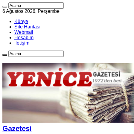
6 Ağustos 2026, Perşembe
Künye
Site Haritası
Webmail
Hesabım
İletişim
Gazetesi