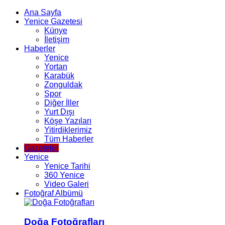
Ana Sayfa
Yenice Gazetesi
Künye
İletişim
Haberler
Yenice
Yortan
Karabük
Zonguldak
Spor
Diğer İller
Yurt Dışı
Köşe Yazıları
Yitirdiklerimiz
Tüm Haberler
Gazeteler
Yenice
Yenice Tarihi
360 Yenice
Video Galeri
Fotoğraf Albümü
Doğa Fotoğrafları