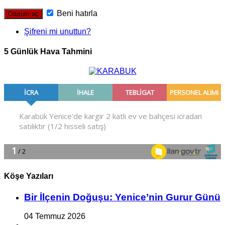
Beni hatırla
Şifreni mi unuttun?
5 Günlük Hava Tahmini
Köşe Yazıları
Bir İlçe­nin Do­ğu­şu: Ye­ni­ce’nin Gurur Günü
04 Temmuz 2026