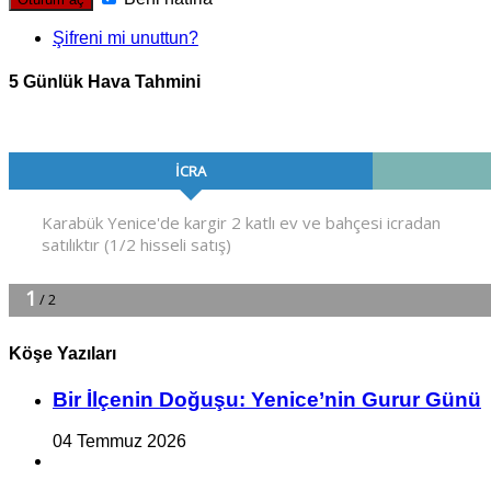
Şifreni mi unuttun?
5 Günlük Hava Tahmini
Köşe Yazıları
Bir İlçe­nin Do­ğu­şu: Ye­ni­ce’nin Gurur Günü
04 Temmuz 2026