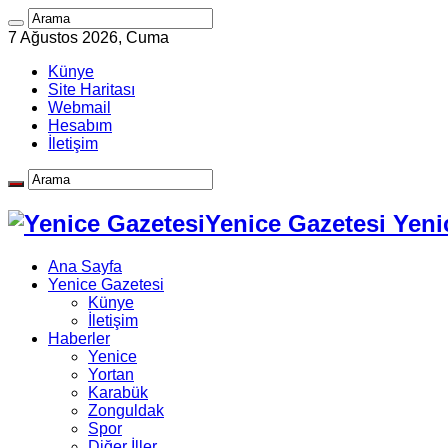
7 Ağustos 2026, Cuma
Künye
Site Haritası
Webmail
Hesabım
İletişim
Yenice Gazetesi Yeni
Ana Sayfa
Yenice Gazetesi
Künye
İletişim
Haberler
Yenice
Yortan
Karabük
Zonguldak
Spor
Diğer İller