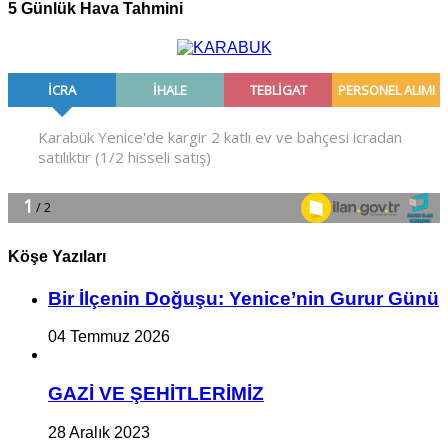
5 Günlük Hava Tahmini
Köşe Yazıları
Bir İlçe­nin Do­ğu­şu: Ye­ni­ce’nin Gurur Günü
04 Temmuz 2026
GAZİ VE ŞEHİTLERİMİZ
28 Aralık 2023