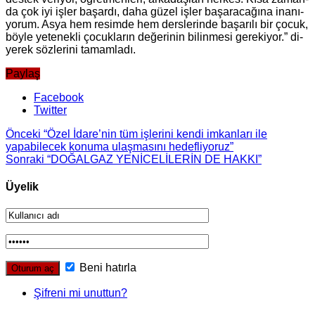
da çok iyi işler ba­şar­dı, daha güzel işler ba­şa­ra­ca­ğı­na ina­nı­
yo­rum. Asya hem re­sim­de hem ders­le­rin­de ba­şa­rı­lı bir çocuk,
böyle ye­te­nek­li ço­cuk­la­rın de­ğe­ri­nin bi­lin­me­si ge­re­ki­yor.” di­
ye­rek söz­le­ri­ni ta­mam­la­dı.
Paylaş
Facebook
Twitter
Önceki
“Özel İdare’nin tüm işlerini kendi imkanları ile
yapabilecek konuma ulaşmasını hedefliyoruz”
Sonraki
“DO­ĞAL­GAZ YENİCELİLERİN DE HAKKI”
Üyelik
Beni hatırla
Şifreni mi unuttun?