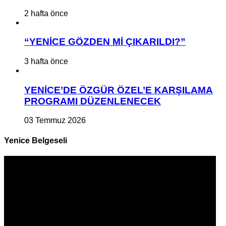
2 hafta önce
“YENİCE GÖZDEN Mİ ÇIKARILDI?”
3 hafta önce
YENİCE’DE ÖZGÜR ÖZEL’E KARŞILAMA
PROGRAMI DÜZENLENECEK
03 Temmuz 2026
Yenice Belgeseli