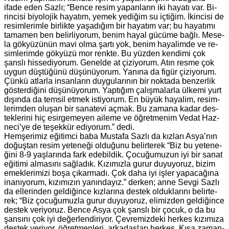
ifade eden Sazlı; “Bence resim ya­pan­la­rın iki ha­ya­tı var. Bi­
rin­ci­si bi­yo­lo­jik ha­ya­tım, yemek ye­di­ğim su iç­ti­ğim. İkin­ci­si de
re­sim­le­rim­le bir­lik­te ya­şa­dı­ğım bir ha­ya­tım var; bu ha­ya­tı­mı
ta­ma­men ben be­lir­li­yo­rum, benim hayal gü­cü­me bağlı. Me­se­
la gök­yü­zü­nün mavi olma şartı yok, benim ha­ya­lim­de ve re­
sim­le­rim­de gök­yü­zü mor renk­te. Bu yüz­den ken­di­mi çok
şans­lı his­se­di­yo­rum. Ge­nel­de at çi­zi­yo­rum. Atın resme çok
uygun düş­tü­ğü­nü dü­şü­nü­yo­rum. Ya­nı­na da figür çi­zi­yo­rum.
Çünkü at­lar­la in­san­la­rın duy­gu­la­rı­nın bir nok­ta­da ben­zer­lik
gös­ter­di­ği­ni dü­şü­nü­yo­rum. Yap­tı­ğım ça­lış­ma­lar­la ül­ke­mi yurt
dı­şın­da da tem­sil etmek is­ti­yo­rum. En büyük ha­ya­lim, re­sim­
le­rim­den olu­şan bir sa­na­te­vi açmak. Bu za­ma­na kadar des­
tek­le­ri­ni hiç esir­ge­me­yen aile­me ve öğ­ret­me­nim Vedat Haz­
ne­ci’ye de te­şek­kür edi­yo­rum.” dedi.
Hem­şe­ri­miz eği­tim­ci baba Mus­ta­fa Sazlı da kız­la­rı Asya’nın
do­ğuş­tan resim ye­te­ne­ği ol­du­ğu­nu be­lir­te­rek “Biz bu ye­te­ne­
ği­ni 8-9 yaş­la­rın­da fark ede­bil­dik. Ço­cu­ğu­mu­zun iyi bir sanat
eği­ti­mi al­ma­sı­nı sağ­la­dık. Kı­zı­mız­la gurur du­yu­yo­ruz, bizim
emek­le­ri­mi­zi boşa çı­kar­ma­dı. Çok daha iyi işler ya­pa­ca­ğı­na
ina­nı­yo­rum, kı­zı­mı­zın ya­nın­da­yız.” der­ken; anne Sevgi Sazlı
da el­le­rin­den gel­di­ğin­ce kız­la­rı­na des­tek ol­duk­la­rı­nı be­lir­te­
rek; “Biz ço­cu­ğu­muz­la gurur du­yu­yo­ruz, eli­miz­den gel­di­ğin­ce
des­tek ve­ri­yo­ruz. Bence Asya çok şans­lı bir çocuk, o da bu
şan­sı­nı çok iyi de­ğer­len­di­ri­yor. Çev­re­miz­de­ki her­kes kı­zı­mı­za
des­tek ve­ri­yor, öğ­ret­men­le­ri, ar­ka­daş­la­rı her­kes. Kısa za­man­