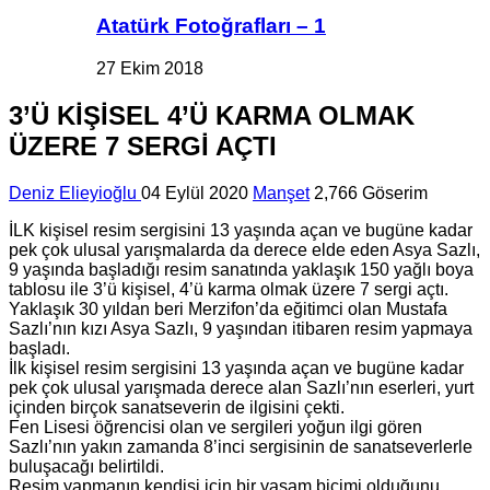
Atatürk Fotoğrafları – 1
27 Ekim 2018
3’Ü KİŞİSEL 4’Ü KARMA OLMAK
ÜZERE 7 SERGİ AÇTI
Deniz Elieyioğlu
04 Eylül 2020
Manşet
2,766 Göserim
İLK ki­şi­sel resim ser­gi­si­ni 13 ya­şın­da açan ve bu­gü­ne kadar
pek çok ulu­sal ya­rış­ma­lar­da da de­re­ce elde eden Asya Sazlı,
9 ya­şın­da baş­la­dı­ğı resim sa­na­tın­da yak­la­şık 150 yağlı boya
tab­lo­su ile 3’ü ki­şi­sel, 4’ü karma olmak üzere 7 sergi açtı.
Yak­la­şık 30 yıl­dan beri Mer­zi­fon’da eği­tim­ci olan Mus­ta­fa
Sazlı’nın kızı Asya Sazlı, 9 ya­şın­dan iti­ba­ren resim yap­ma­ya
baş­la­dı.
İlk ki­şi­sel resim ser­gi­si­ni 13 ya­şın­da açan ve bu­gü­ne kadar
pek çok ulu­sal ya­rış­ma­da de­re­ce alan Sazlı’nın eser­le­ri, yurt
için­den bir­çok sa­nat­se­ve­rin de il­gi­si­ni çekti.
Fen Li­se­si öğ­ren­ci­si olan ve ser­gi­le­ri yoğun ilgi gören
Sazlı’nın yakın za­man­da 8’inci ser­gi­si­nin de sa­nat­se­ver­ler­le
bu­lu­şa­ca­ğı be­lir­til­di.
Resim yap­ma­nın ken­di­si için bir yaşam bi­çi­mi ol­du­ğu­nu