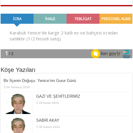
Köşe Yazıları
Bir İlçe­nin Do­ğu­şu: Ye­ni­ce’nin Gurur Günü
04 Temmuz 2026
GAZİ VE ŞEHİTLERİMİZ
28 Aralık 2023
SABRİ AKAY
30 Kasım 2023