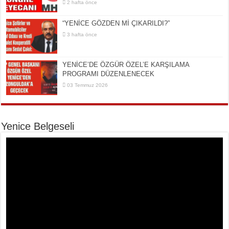
2 hafta önce
“YENİCE GÖZDEN Mİ ÇIKARILDI?”
3 hafta önce
YENİCE’DE ÖZGÜR ÖZEL’E KARŞILAMA
PROGRAMI DÜZENLENECEK
03 Temmuz 2026
Yenice Belgeseli