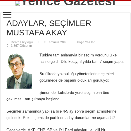
ADAYLAR, SEÇİMLER
MUSTAFA AKAY
Deniz Elieyioğlu
03 Temmuz 2018
Köşe Yazıları
1,867 Göserim
Türkiye tam anlamıyla bir seçim yorgunu ülke
haline geldi. Dile kolay, 8 yılda tam 7 seçim yaptı.
Bu ülkede yoksulluğu yönetenlerin seçimleri
götürmede de başarılı oldukları görülüyor.
Şimdi de kulislerde yerel seçimlerin öne
çekilmesi tartışılmaya başlandı.
Seçimler zamanında yapılsa bile 4-5 ay sonra seçim atmosferine
girilecek. Peki, ilçemizde partilerin aday durumları ne aşamada?
Geçenlerde, AKP, CHP, SP ve İYİ Parti adayları ile ilgili bir