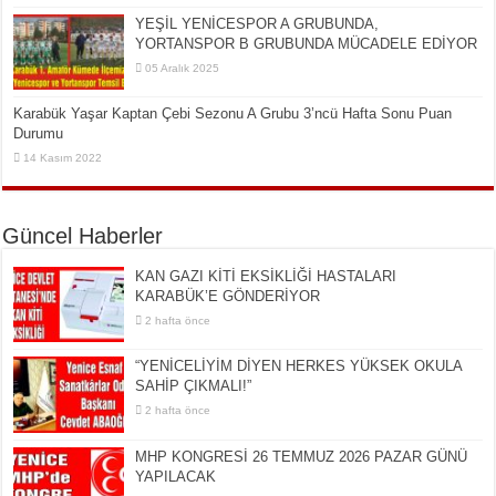
YEŞİL YENİCESPOR A GRUBUNDA,
YORTANSPOR B GRUBUNDA MÜCADELE EDİYOR
05 Aralık 2025
Karabük Yaşar Kaptan Çebi Sezonu A Grubu 3’ncü Hafta Sonu Puan
Durumu
14 Kasım 2022
Güncel Haberler
KAN GAZI KİTİ EKSİKLİĞİ HASTALARI
KARABÜK’E GÖNDERİYOR
2 hafta önce
“YENİCELİYİM DİYEN HERKES YÜKSEK OKULA
SAHİP ÇIKMALI!”
2 hafta önce
MHP KONGRESİ 26 TEMMUZ 2026 PAZAR GÜNÜ
YAPILACAK