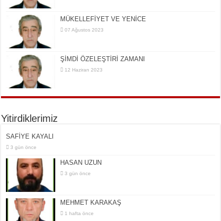
MÜKELLEFİYET VE YENİCE
07 Ağustos 2023
ŞİMDİ ÖZELEŞTİRİ ZAMANI
12 Haziran 2023
Yitirdiklerimiz
SAFİYE KAYALI
3 gün önce
HASAN UZUN
3 gün önce
MEHMET KARAKAŞ
1 hafta önce