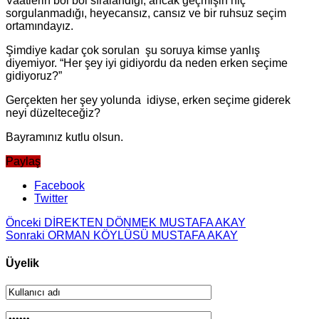
Vaatlerin bol bol sıralandığı, ancak geçmişin hiç
sorgulanmadığı, heyecansız, cansız ve bir ruhsuz seçim
ortamındayız.
Şimdiye kadar çok sorulan şu soruya kimse yanlış
diyemiyor. “Her şey iyi gidiyordu da neden erken seçime
gidiyoruz?”
Gerçekten her şey yolunda idiyse, erken seçime giderek
neyi düzelteceğiz?
Bayramınız kutlu olsun.
Paylaş
Facebook
Twitter
Önceki
DİREKTEN DÖNMEK MUSTAFA AKAY
Sonraki
ORMAN KÖYLÜSÜ MUSTAFA AKAY
Üyelik