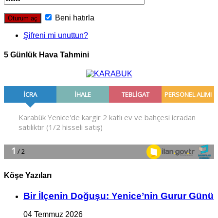
Beni hatırla
Şifreni mi unuttun?
5 Günlük Hava Tahmini
Köşe Yazıları
Bir İlçe­nin Do­ğu­şu: Ye­ni­ce’nin Gurur Günü
04 Temmuz 2026