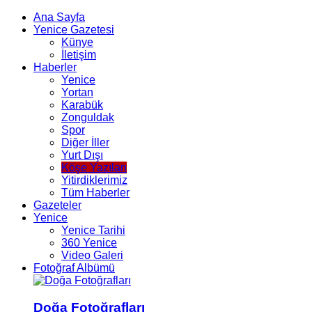
Ana Sayfa
Yenice Gazetesi
Künye
İletişim
Haberler
Yenice
Yortan
Karabük
Zonguldak
Spor
Diğer İller
Yurt Dışı
Köşe Yazıları
Yitirdiklerimiz
Tüm Haberler
Gazeteler
Yenice
Yenice Tarihi
360 Yenice
Video Galeri
Fotoğraf Albümü
Doğa Fotoğrafları