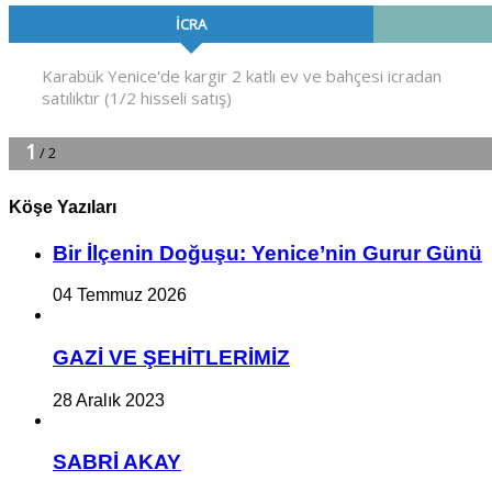
Köşe Yazıları
Bir İlçe­nin Do­ğu­şu: Ye­ni­ce’nin Gurur Günü
04 Temmuz 2026
GAZİ VE ŞEHİTLERİMİZ
28 Aralık 2023
SABRİ AKAY