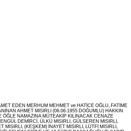
KAMET EDEN MERHUM MEHMET ve HATİCE OĞLU, FATİME
ANINAN AHMET MISIRLI (06.06.1955 DOĞUMLU) HAKKIN
E ÖĞLE NAMAZINA MÜTEAKİP KILINACAK CENAZE
NGÜL DEMİRCİ, ÜLKÜ MISIRLI, GÜLSEREN MISIRLI,
IRLI, (KEŞKEM) İNAYET MISIRLI, LÜTFİ MISIRLI,