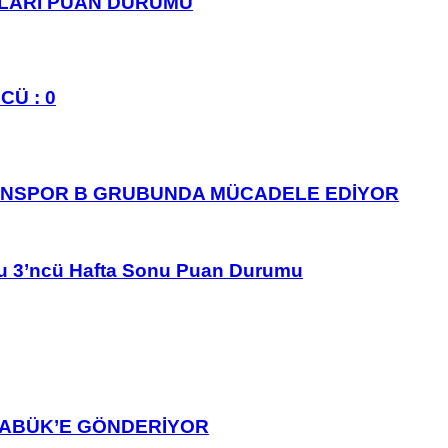
PLARI PUAN DURUMU
CÜ : 0
ANSPOR B GRUBUNDA MÜCADELE EDİYOR
u 3’ncü Hafta Sonu Puan Durumu
ARABÜK’E GÖNDERİYOR