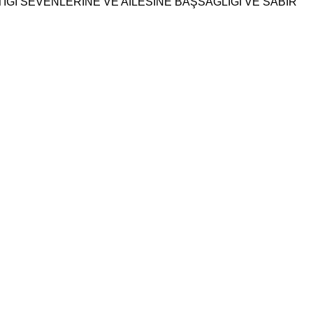
IĞI SEVENLERİNE VE AİLESİNE BAŞSAĞLIĞI VE SABIR