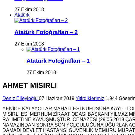
27 Ekim 2018
Atatürk
Atatürk Fotoğrafları – 2
27 Ekim 2018
Atatürk Fotoğrafları – 1
27 Ekim 2018
AHMET MISIRLI
Deniz Elieyioğlu
07 Haziran 2019
Yitirdiklerimiz
1,944 Göseri
YENİCE KALAYCILAR MAHALLESİ NÜFUSUNA KAYITLI OL
MISIRLI EŞİ MERHUM ZİRAAT ODASI BAŞKANI YILMAZ MI
RAHMETİNE KAVUŞMUŞTUR. CENAZESİ (29.05.2019 Ç
NAMAZINDAN SONRA SON YOLCULUĞUNA UĞURLANACAKTIR.
DAMADI DEVLET HASTANSİ GÜVENLİK MEMURU MURAT DEM