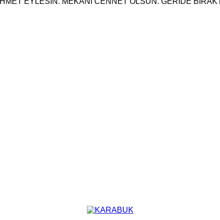
AHMET EYLESİN. MEKANI CENNET OLSUN. GERİDE BIRAKT