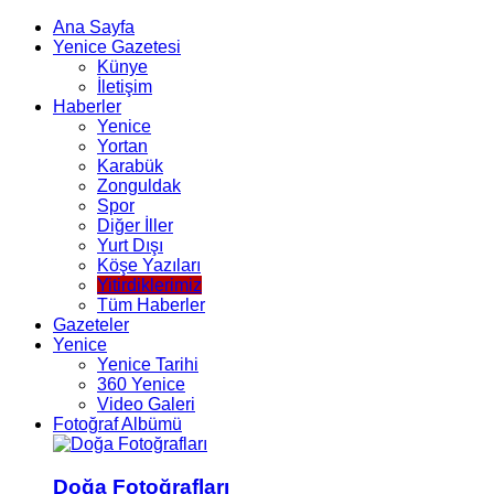
Ana Sayfa
Yenice Gazetesi
Künye
İletişim
Haberler
Yenice
Yortan
Karabük
Zonguldak
Spor
Diğer İller
Yurt Dışı
Köşe Yazıları
Yitirdiklerimiz
Tüm Haberler
Gazeteler
Yenice
Yenice Tarihi
360 Yenice
Video Galeri
Fotoğraf Albümü
Doğa Fotoğrafları