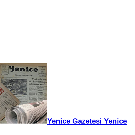
Yenice Gazetesi Yenice