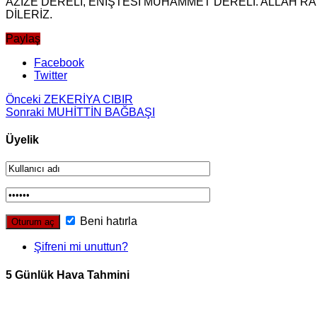
AZİZE DERELİ, ENİŞTESİ MUHAMMET DERELİ. ALLAH R
DİLERİZ.
Paylaş
Facebook
Twitter
Önceki
ZEKERİYA CIBIR
Sonraki
MUHİTTİN BAĞBAŞI
Üyelik
Beni hatırla
Şifreni mi unuttun?
5 Günlük Hava Tahmini