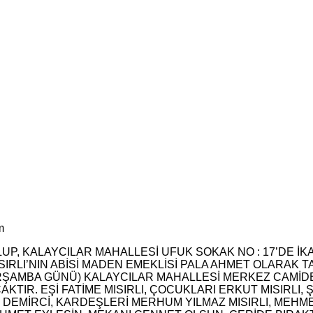
m
UP, KALAYCILAR MAHALLESİ UFUK SOKAK NO : 17’DE İ
SIRLI’NIN ABİSİ MADEN EMEKLİSİ PALA AHMET OLARAK T
ARŞAMBA GÜNÜ) KALAYCILAR MAHALLESİ MERKE
Z CAMİD
 EŞİ FATİME MISIRLI, ÇOCUKLARI ERKUT MISIRLI, ŞE
İRCİ, KARDEŞLERİ MERHUM YILMAZ MISIRLI, MEHMET MIS