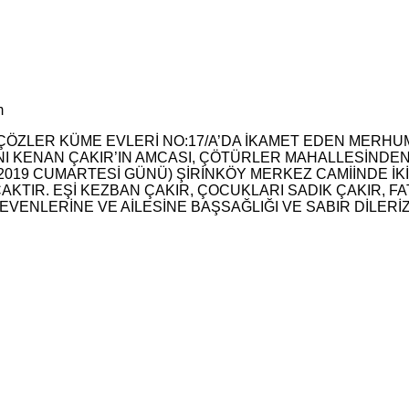
m
ÇÖZLER KÜME EVLERİ NO:17/A’DA İKAMET EDEN MERHUM
I KENAN ÇAKIR’IN AMCASI, ÇÖTÜRLER MAHALLESİNDEN Cİ
2019 CUMARTESİ GÜNÜ) ŞİRİNKÖY MERKEZ CAMİİNDE İK
R. EŞİ KEZBAN ÇAKIR, ÇOCUKLARI SADIK ÇAKIR, FAT
EVENLERİNE VE AİLESİNE BAŞSAĞLIĞI VE SABIR DİLERİZ