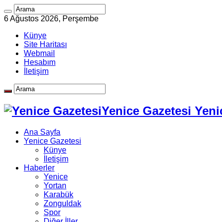
6 Ağustos 2026, Perşembe
Künye
Site Haritası
Webmail
Hesabım
İletişim
Yenice Gazetesi Yeni
Ana Sayfa
Yenice Gazetesi
Künye
İletişim
Haberler
Yenice
Yortan
Karabük
Zonguldak
Spor
Diğer İller