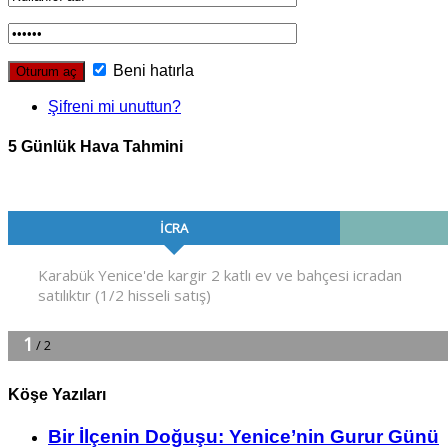
Beni hatırla
Şifreni mi unuttun?
5 Günlük Hava Tahmini
Köşe Yazıları
Bir İlçe­nin Do­ğu­şu: Ye­ni­ce’nin Gurur Günü