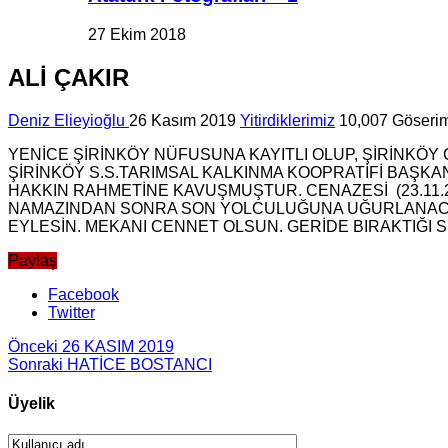
27 Ekim 2018
ALİ ÇAKIR
Deniz Elieyioğlu
26 Kasım 2019
Yitirdiklerimiz
10,007 Göseri
YENİCE ŞİRİNKÖY NÜFUSUNA KAYITLI OLUP, ŞİRİNKÖY 
ŞİRİNKÖY S.S.TARIMSAL KALKINMA KOOPRATİFİ BAŞKAN
HAKKIN RAHMETİNE KAVUŞMUŞTUR. CENAZESİ (23.11.
NAMAZINDAN SONRA SON YOLCULUĞUNA UĞURLANACAKTI
EYLESİN. MEKANI CENNET OLSUN. GERİDE BIRAKTIĞI S
Paylaş
Facebook
Twitter
Önceki
26 KASIM 2019
Sonraki
HATİCE BOSTANCI
Üyelik