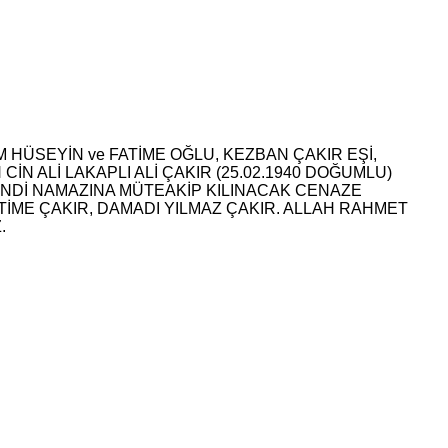
 HÜSEYİN ve FATİME OĞLU, KEZBAN ÇAKIR EŞİ,
N ALİ LAKAPLI ALİ ÇAKIR (25.02.1940 DOĞUMLU)
İNDİ NAMAZINA MÜTEAKİP KILINACAK CENAZE
İME ÇAKIR, DAMADI YILMAZ ÇAKIR. ALLAH RAHMET
.