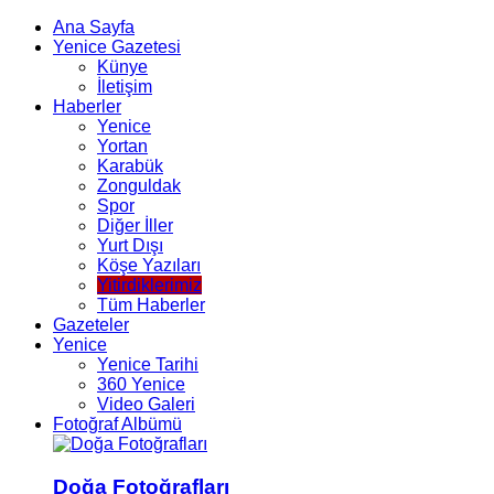
Ana Sayfa
Yenice Gazetesi
Künye
İletişim
Haberler
Yenice
Yortan
Karabük
Zonguldak
Spor
Diğer İller
Yurt Dışı
Köşe Yazıları
Yitirdiklerimiz
Tüm Haberler
Gazeteler
Yenice
Yenice Tarihi
360 Yenice
Video Galeri
Fotoğraf Albümü
Doğa Fotoğrafları