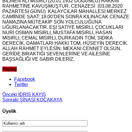
BİLİNEN ALİ MISIRLI (20.01.1932 DOĞUMLU) HAKKIN
RAHMETİNE KAVUŞMUŞTUR. CENAZESİ (03.08.2020
PAZARTESİ GÜNÜ) KALAYCILAR MAHALLESİ MERKEZ
CAMİİNDE SAAT: 18.00’DEN SONRA KILINACAK CENAZE
NAMAZINA MÜTEAKİP SON YOLCULUĞUNA
UĞURLANACAKTIR. EŞİ SATİYE MISIRLI, ÇOCUKLARI
NURİ OSMAN MISIRLI, MUSTAFA MISIRLI, HASAN
MISIRLI, CEMAL MISIRLI, DURKADIN TOM, SIDIKA
DERECİK, DAMATLARI HAKKI TOM, HÜSEYİN DERECİK.
ALLAH RAHMET EYLESİN. MEKANI CENNET OLSUN.
GERİDE BIRAKTIĞI SEVENLERİNE VE AİLESİNE
BAŞSAĞLIĞI VE SABIR DİLERİZ.
Paylaş
Facebook
Twitter
Önceki
İDRİS KAYIŞ
Sonraki
ŞİNASİ KOCAKAYA
Üyelik