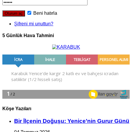
Beni hatırla
Şifreni mi unuttun?
5 Günlük Hava Tahmini
Köşe Yazıları
Bir İlçe­nin Do­ğu­şu: Ye­ni­ce’nin Gurur Günü