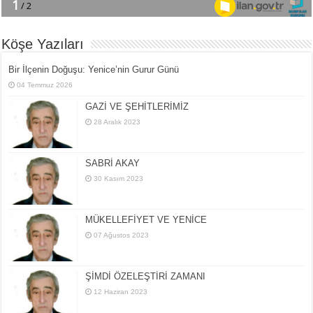
Köşe Yazıları
Bir İlçe­nin Do­ğu­şu: Ye­ni­ce’nin Gurur Günü
04 Temmuz 2026
GAZİ VE ŞEHİTLERİMİZ
28 Aralık 2023
SABRİ AKAY
30 Kasım 2023
MÜKELLEFİYET VE YENİCE
07 Ağustos 2023
ŞİMDİ ÖZELEŞTİRİ ZAMANI
12 Haziran 2023