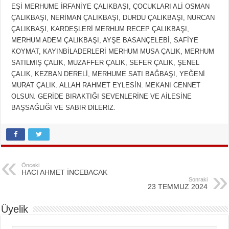
EŞİ MERHUME İRFANİYE ÇALIKBAŞI, ÇOCUKLARI ALİ OSMAN
ÇALIKBAŞI, NERİMAN ÇALIKBAŞI, DURDU ÇALIKBAŞI, NURCAN
ÇALIKBAŞI, KARDEŞLERİ MERHUM RECEP ÇALIKBAŞI,
MERHUM ADEM ÇALIKBAŞI, AYŞE BASANÇELEBİ, SAFİYE
KOYMAT, KAYINBİLADERLERİ MERHUM MUSA ÇALIK, MERHUM
SATILMIŞ ÇALIK, MUZAFFER ÇALIK, SEFER ÇALIK, ŞENEL
ÇALIK, KEZBAN DERELİ, MERHUME SATI BAĞBAŞI, YEĞENİ
MURAT ÇALIK. ALLAH RAHMET EYLESİN. MEKANI CENNET
OLSUN. GERİDE BIRAKTIĞI SEVENLERİNE VE AİLESİNE
BAŞSAĞLIĞI VE SABIR DİLERİZ.
Önceki
HACI AHMET İNCEBACAK
Sonraki
23 TEMMUZ 2024
Üyelik