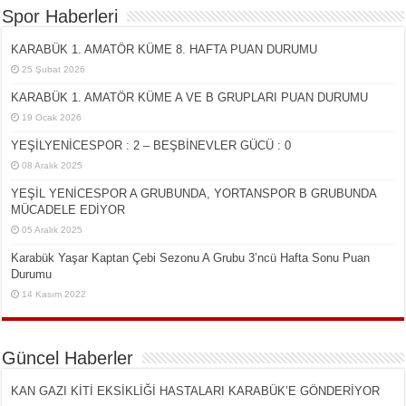
Spor Haberleri
KARABÜK 1. AMATÖR KÜME 8. HAFTA PUAN DURUMU
25 Şubat 2026
KARABÜK 1. AMATÖR KÜME A VE B GRUPLARI PUAN DURUMU
19 Ocak 2026
YEŞİLYENİCESPOR : 2 – BEŞBİNEVLER GÜCÜ : 0
08 Aralık 2025
YEŞİL YENİCESPOR A GRUBUNDA, YORTANSPOR B GRUBUNDA
MÜCADELE EDİYOR
05 Aralık 2025
Karabük Yaşar Kaptan Çebi Sezonu A Grubu 3’ncü Hafta Sonu Puan
Durumu
14 Kasım 2022
Güncel Haberler
KAN GAZI KİTİ EKSİKLİĞİ HASTALARI KARABÜK’E GÖNDERİYOR