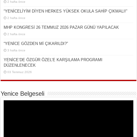
2 hafta önce
“YENİCELİYİM DİYEN HERKES YÜKSEK OKULA SAHİP ÇIKMALI!”
2 hafta önce
MHP KONGRESİ 26 TEMMUZ 2026 PAZAR GÜNÜ YAPILACAK
2 hafta önce
“YENİCE GÖZDEN Mİ ÇIKARILDI?”
3 hafta önce
YENİCE’DE ÖZGÜR ÖZEL’E KARŞILAMA PROGRAMI
DÜZENLENECEK
03 Temmuz 2026
Yenice Belgeseli