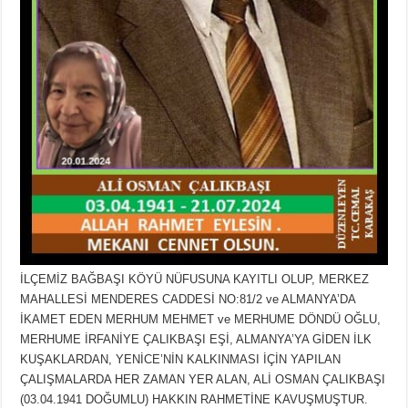
İLÇEMİZ BAĞBAŞI KÖYÜ NÜFUSUNA KAYITLI OLUP, MERKEZ
MAHALLESİ MENDERES CADDESİ NO:81/2 ve ALMANYA’DA
İKAMET EDEN MERHUM MEHMET ve MERHUME DÖNDÜ OĞLU,
MERHUME İRFANİYE ÇALIKBAŞI EŞİ, ALMANYA’YA GİDEN İLK
KUŞAKLARDAN, YENİCE’NİN KALKINMASI İÇİN YAPILAN
ÇALIŞMALARDA HER ZAMAN YER ALAN, ALİ OSMAN ÇALIKBAŞI
(03.04.1941 DOĞUMLU) HAKKIN RAHMETİNE KAVUŞMUŞTUR.