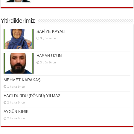
Yitirdiklerimiz
SAFİYE KAYALI
3 gün önce
HASAN UZUN
3 gün önce
MEHMET KARAKAŞ
1 hafta önce
HACI DURDU (DÖNDÜ) YILMAZ
2 hafta önce
AYGÜN KIRIK
2 hafta önce