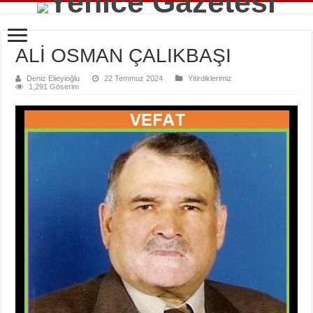
ALİ OSMAN ÇALIKBAŞI
Deniz Elieyioğlu
22 Temmuz 2024
Yitirdiklerimiz
1,291 Göserim