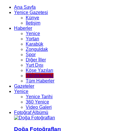
Ana Sayfa
Yenice Gazetesi
Künye
İletişim
Haberler
Yenice
Yortan
Karabük
Zonguldak
Spor
Diğer İller
Yurt Dışı
Köşe Yazıları
Yitirdiklerimiz
Tüm Haberler
Gazeteler
Yenice
Yenice Tarihi
360 Yenice
Video Galeri
Fotoğraf Albümü
Doğa Fotoğrafları