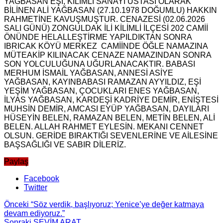
YAĞBASAN EŞİ, KİLİMLİ SANAYİ USTASI OLARAK
BİLİNEN ALİ YAĞBASAN (27.10.1978 DOĞUMLU) HAKKIN
RAHMETİNE KAVUŞMUŞTUR. CENAZESİ (02.06.2026
SALI GÜNÜ) ZONGULDAK İLİ KİLİMLİ İLÇESİ 202 CAMİİ
ÖNÜNDE HELALLEŞTİRME YAPILDIKTAN SONRA
IBRICAK KÖYÜ MERKEZ CAMİİNDE ÖĞLE NAMAZINA
MÜTEAKİP KILINACAK CENAZE NAMAZINDAN SONRA
SON YOLCULUĞUNA UĞURLANACAKTIR. BABASI
MERHUM İSMAİL YAĞBASAN, ANNESİ ASİYE
YAĞBASAN, KAYINBABASI RAMAZAN AYYILDIZ, EŞİ
YEŞİM YAĞBASAN, ÇOCUKLARI ENES YAĞBASAN,
İLYAS YAĞBASAN, KARDEŞİ KADRİYE DEMİR, ENİŞTESİ
MUHSİN DEMİR, AMCASI EYÜP YAĞBASAN, DAYILARI
HÜSEYİN BELEN, RAMAZAN BELEN, METİN BELEN, ALİ
BELEN. ALLAH RAHMET EYLESİN. MEKANI CENNET
OLSUN. GERİDE BIRAKTIĞI SEVENLERİNE VE AİLESİNE
BAŞSAĞLIĞI VE SABIR DİLERİZ.
Paylaş
Facebook
Twitter
Önceki
“Söz verdik, başlıyoruz; Yenice’ye değer katmaya
devam ediyoruz.”
Sonraki
SEVİM ARAT