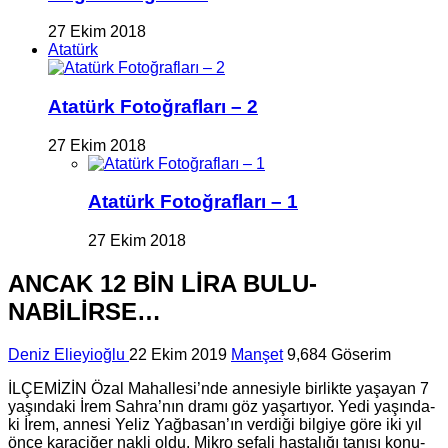
27 Ekim 2018
Atatürk
Atatürk Fotoğrafları – 2
27 Ekim 2018
Atatürk Fotoğrafları – 1
27 Ekim 2018
ANCAK 12 BİN LİRA BU­LU­
NABİLİRSE…
Deniz Elieyioğlu
22 Ekim 2019
Manşet
9,684 Göserim
İLÇEMİZİN Özal Ma­hal­le­si’nde an­ne­siy­le bir­lik­te ya­şa­yan 7
ya­şın­da­ki İrem Sahra’nın dramı göz ya­şar­tı­yor. Yedi ya­şın­da­
ki İrem, an­ne­si Yeliz Yağ­ba­san’ın ver­di­ği bil­gi­ye göre iki yıl
önce ka­ra­ci­ğer nakli oldu. Mikro se­fa­li has­ta­lı­ğı ta­nı­sı ko­nu­