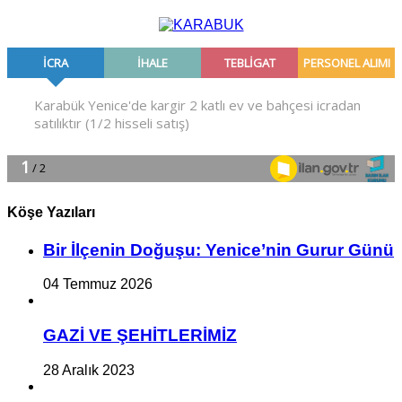
Köşe Yazıları
Bir İlçe­nin Do­ğu­şu: Ye­ni­ce’nin Gurur Günü
04 Temmuz 2026
GAZİ VE ŞEHİTLERİMİZ
28 Aralık 2023