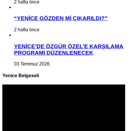
2 hafta önce
“YENİCE GÖZDEN Mİ ÇIKARILDI?”
2 hafta önce
YENİCE’DE ÖZGÜR ÖZEL’E KARŞILAMA
PROGRAMI DÜZENLENECEK
03 Temmuz 2026
Yenice Belgeseli