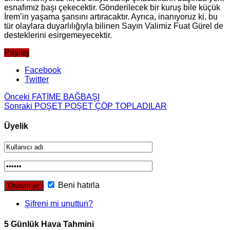
es­na­fı­mız başı çe­ke­cek­tir. Gön­de­ri­lecek bir kuruş bile küçük
İrem’in ya­şa­ma şan­sı­nı ar­tı­ra­cak­tır. Ay­rı­ca, ina­nı­yo­ruz ki, bu
tür olay­la­ra du­yar­lı­lı­ğıy­la bi­li­nen Sayın Va­li­miz Fuat Gürel de
des­tek­le­ri­ni esir­ge­me­ye­cek­tir.
Paylaş
Facebook
Twitter
Önceki
FATİME BAĞBAŞI
Sonraki
POŞET POŞET ÇÖP TOP­LA­DI­LAR
Üyelik
Beni hatırla
Şifreni mi unuttun?
5 Günlük Hava Tahmini