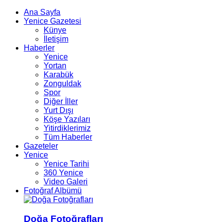
Ana Sayfa
Yenice Gazetesi
Künye
İletişim
Haberler
Yenice
Yortan
Karabük
Zonguldak
Spor
Diğer İller
Yurt Dışı
Köşe Yazıları
Yitirdiklerimiz
Tüm Haberler
Gazeteler
Yenice
Yenice Tarihi
360 Yenice
Video Galeri
Fotoğraf Albümü
Doğa Fotoğrafları