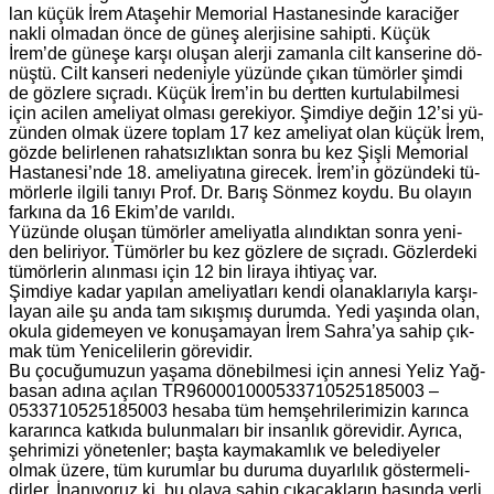
lan küçük İrem Ata­şe­hir Me­mo­ri­al Has­ta­ne­sin­de ka­ra­ci­ğer
nakli ol­ma­dan önce de güneş aler­ji­si­ne sa­hip­ti. Küçük
İrem’de gü­ne­şe karşı olu­şan aler­ji za­man­la cilt kan­se­ri­ne dö­
nüş­tü. Cilt kan­se­ri ne­de­niy­le yü­zün­de çıkan tü­mör­ler şimdi
de göz­le­re sıç­ra­dı. Küçük İrem’in bu dert­ten kur­tu­la­bil­me­si
için aci­len ame­li­yat ol­ma­sı ge­re­ki­yor. Şim­di­ye değin 12’si yü­
zün­den olmak üzere top­lam 17 kez ame­li­yat olan küçük İrem,
gözde be­lir­le­nen ra­hat­sız­lık­tan sonra bu kez Şişli Me­mo­ri­al
Has­ta­ne­si’nde 18. ame­li­ya­tı­na gi­recek. İrem’in gö­zün­de­ki tü­
mör­ler­le il­gi­li ta­nı­yı Prof. Dr. Barış Sön­mez koydu. Bu ola­yın
far­kı­na da 16 Ekim’de va­rıl­dı.
Yü­zün­de olu­şan tü­mör­ler ame­li­yat­la alın­dık­tan sonra ye­ni­
den be­li­ri­yor. Tü­mör­ler bu kez göz­le­re de sıç­ra­dı. Göz­ler­de­ki
tü­mör­le­rin alın­ma­sı için 12 bin li­ra­ya ih­ti­yaç var.
Şim­di­ye kadar ya­pı­lan ame­li­yat­la­rı kendi ola­nak­la­rıy­la kar­şı­
la­yan aile şu anda tam sı­kış­mış du­rum­da. Yedi ya­şın­da olan,
okula gi­de­me­yen ve ko­nu­şa­ma­yan İrem Sahra’ya sahip çık­
mak tüm Ye­ni­ce­li­le­rin gö­re­vi­dir.
Bu ço­cu­ğu­mu­zun ya­şa­ma dö­ne­bil­me­si için an­ne­si Yeliz Yağ­
ba­san adına açı­lan TR­960001000533710525185003 –
0533710525185003 he­sa­ba tüm hem­şeh­ri­le­ri­mi­zin ka­rın­ca
ka­ra­rın­ca kat­kı­da bu­lun­ma­la­rı bir in­san­lık gö­re­vi­dir. Ay­rı­ca,
şeh­ri­mi­zi yö­ne­ten­ler; başta kay­ma­kam­lık ve be­le­di­ye­ler
olmak üzere, tüm ku­rum­lar bu du­ru­ma du­yar­lı­lık gös­ter­me­li­
dir­ler. İna­nı­yo­ruz ki, bu olaya sahip çı­ka­cak­la­rın ba­şın­da yerli