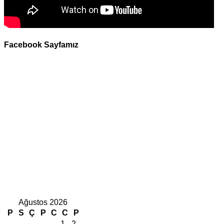
Facebook Sayfamız
Ağustos 2026
P
S
Ç
P
C
C
P
1
2