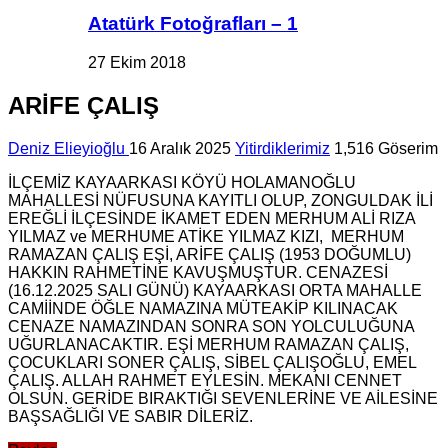
Atatürk Fotoğrafları – 1
27 Ekim 2018
ARİFE ÇALIŞ
Deniz Elieyioğlu
16 Aralık 2025
Yitirdiklerimiz
1,516 Göserim
İLÇEMİZ KAYAARKASI KÖYÜ HOLAMANOĞLU
MAHALLESİ NÜFUSUNA KAYITLI OLUP, ZONGULDAK İLİ
EREĞLİ İLÇESİNDE İKAMET EDEN MERHUM ALİ RIZA
YILMAZ ve MERHUME ATİKE YILMAZ KIZI, MERHUM
RAMAZAN ÇALIŞ EŞİ, ARİFE ÇALIŞ (1953 DOĞUMLU)
HAKKIN RAHMETİNE KAVUŞMUŞTUR. CENAZESİ
(16.12.2025 SALI GÜNÜ) KAYAARKASI ORTA MAHALLE
CAMİİNDE ÖĞLE NAMAZINA MÜTEAKİP KILINACAK
CENAZE NAMAZINDAN SONRA SON YOLCULUĞUNA
UĞURLANACAKTIR. EŞİ MERHUM RAMAZAN ÇALIŞ,
ÇOCUKLARI SONER ÇALIŞ, SİBEL ÇALIŞOĞLU, EMEL
ÇALIŞ. ALLAH RAHMET EYLESİN. MEKANI CENNET
OLSUN. GERİDE BIRAKTIĞI SEVENLERİNE VE AİLESİNE
BAŞSAĞLIĞI VE SABIR DİLERİZ.