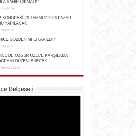
LA SAHİP ÇIKMALI!”
hafta önce
 KONGRESİ 26 TEMMUZ 2026 PAZAR
Ü YAPILACAK
hafta önce
NİCE GÖZDEN Mİ ÇIKARILDI?”
hafta önce
İCE’DE ÖZGÜR ÖZEL’E KARŞILAMA
OGRAMI DÜZENLENECEK
 Temmuz 2026
ice Belgeseli