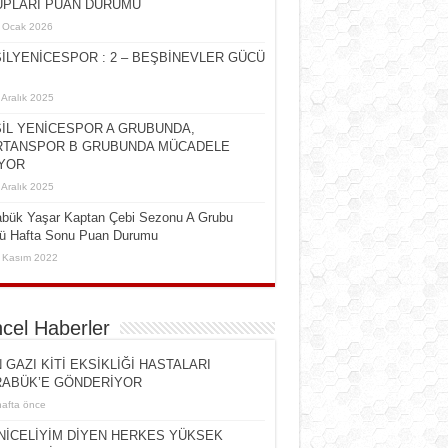
PLARI PUAN DURUMU
 Ocak 2026
İLYENİCESPOR : 2 – BEŞBİNEVLER GÜCÜ
 Aralık 2025
İL YENİCESPOR A GRUBUNDA,
TANSPOR B GRUBUNDA MÜCADELE
YOR
 Aralık 2025
abük Yaşar Kaptan Çebi Sezonu A Grubu
cü Hafta Sonu Puan Durumu
 Kasım 2022
cel Haberler
 GAZI KİTİ EKSİKLİĞİ HASTALARI
ABÜK’E GÖNDERİYOR
hafta önce
NİCELİYİM DİYEN HERKES YÜKSEK