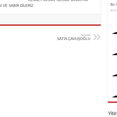
Bir 
 VE SABIR DİLERİZ.
04
Sonraki
SATİA ÇAVUŞOĞLU
Yiti