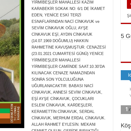
YİRMİBEŞLER MAHALLESİ KAZIM
KARABEKİR SOKAK NO: 6/1 DE İKAMET
EDEN, YENİCE ESKİ TERZİ
Şi
ESNAFLARINDAN NACİ CİNKAVUK ve
SEVİM CİNKAVUK OĞLU, AYŞE
CİNKAVUK EŞİ, AYDIN CİNKAVUK
5 G
(14.07.1969 DOĞUMLU) HAKKIN
RAHMETİNE KAVUŞMUŞTUR. CENAZESİ
(23.01.2021 CUMARTESİ GÜNÜ) YENİCE
YİRMİBEŞLER MAHALLESİ
YİRMİBEŞLER CAMİİNDE SAAT:10.30’DA
KILINACAK CENAZE NAMAZINDAN
SONRA SON YOLCULUĞUNA
UĞURLANACAKTIR. BABASI NACİ
CİNKAVUK, ANNESİ SEVİM CİNKAVUK,
EŞİ AYŞE CİNKAVUK, ÇOCUKLARI
ESLEM CİNKAVUK, KARDEŞLERİ,
KERAMETTİN CİNKAVUK, SERDAL
CİNKAVUK, MERHUM ERDAL CİNKAVUK.
Köş
ALLAH RAHMET EYLESİN. MEKANI
CENNET OLSUN. GERİDE BIRAKTIĞI