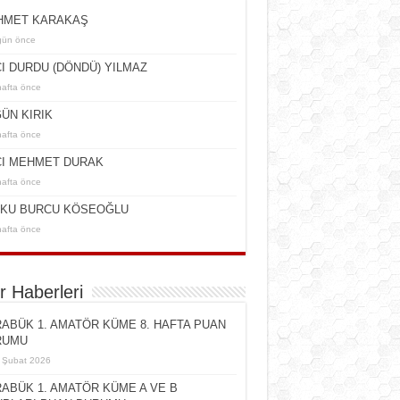
HMET KARAKAŞ
gün önce
I DURDU (DÖNDÜ) YILMAZ
hafta önce
ÜN KIRIK
hafta önce
I MEHMET DURAK
hafta önce
KU BURCU KÖSEOĞLU
hafta önce
r Haberleri
ABÜK 1. AMATÖR KÜME 8. HAFTA PUAN
RUMU
 Şubat 2026
ABÜK 1. AMATÖR KÜME A VE B