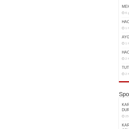
ME
6 
HAC
1 
AYG
1 
HAC
2 
TUT
2 
Spo
KAR
DU
25
KAR