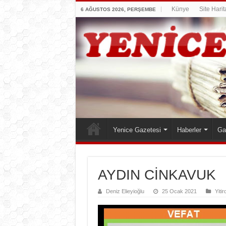
Künye
Site Harit
6 AĞUSTOS 2026, PERŞEMBE
Yenice Gazetesi
Haberler
Ga
AYDIN CİNKAVUK
Deniz Elieyioğlu
25 Ocak 2021
Yitir