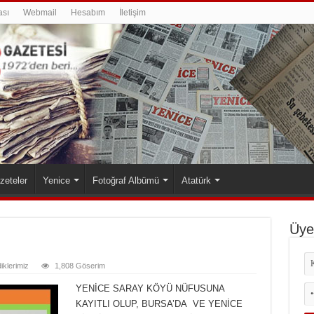
ası
Webmail
Hesabım
İletişim
zeteler
Yenice
Fotoğraf Albümü
Atatürk
Üyel
diklerimiz
1,808 Göserim
YENİCE SARAY KÖYÜ NÜFUSUNA
KAYITLI OLUP, BURSA’DA VE YENİCE