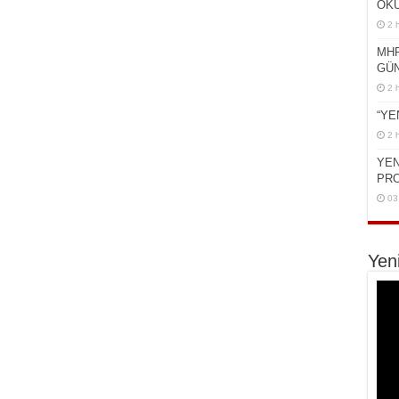
OKU
2 
MHP
GÜN
2 
“YE
2 
YEN
PR
03
Yen