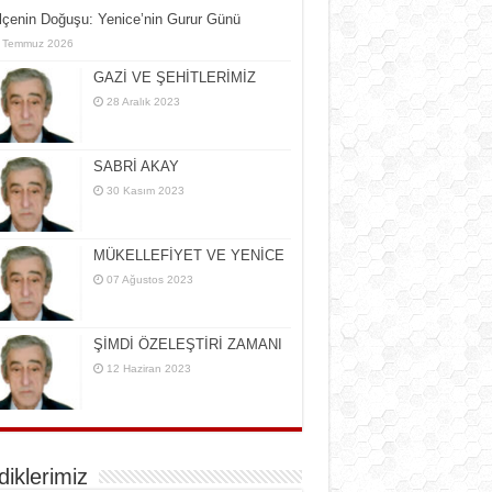
İlçe­nin Do­ğu­şu: Ye­ni­ce’nin Gurur Günü
 Temmuz 2026
GAZİ VE ŞEHİTLERİMİZ
28 Aralık 2023
SABRİ AKAY
30 Kasım 2023
MÜKELLEFİYET VE YENİCE
07 Ağustos 2023
ŞİMDİ ÖZELEŞTİRİ ZAMANI
12 Haziran 2023
rdiklerimiz