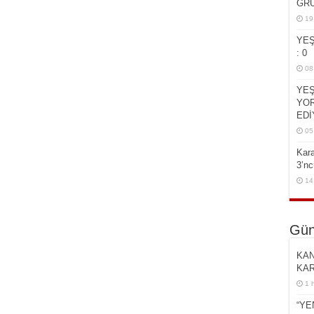
GRU
19
YEŞ
: 0
08
YEŞ
YOR
EDİ
05
Kar
3’n
14
Gün
KAN
KAR
1 
“YE