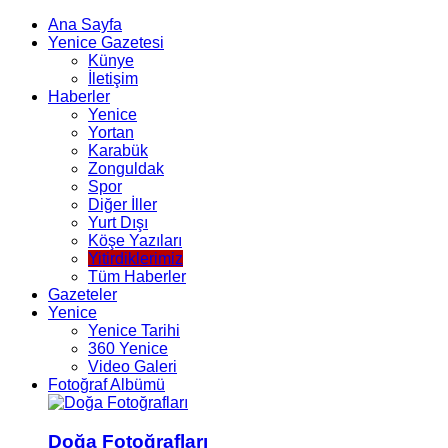
Ana Sayfa
Yenice Gazetesi
Künye
İletişim
Haberler
Yenice
Yortan
Karabük
Zonguldak
Spor
Diğer İller
Yurt Dışı
Köşe Yazıları
Yitirdiklerimiz
Tüm Haberler
Gazeteler
Yenice
Yenice Tarihi
360 Yenice
Video Galeri
Fotoğraf Albümü
Doğa Fotoğrafları