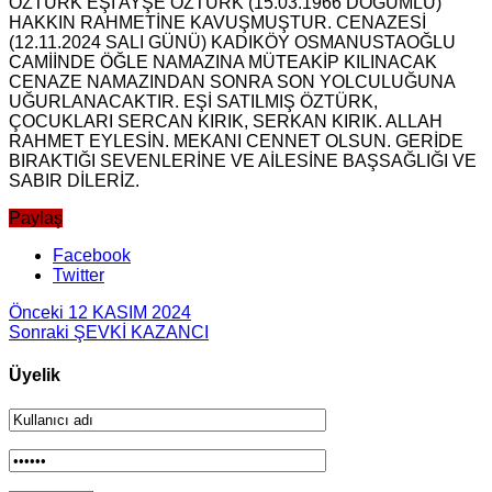
ÖZTÜRK EŞİ AYŞE ÖZTÜRK (15.03.1966 DOĞUMLU)
HAKKIN RAHMETİNE KAVUŞMUŞTUR. CENAZESİ
(12.11.2024 SALI GÜNÜ) KADIKÖY OSMANUSTAOĞLU
CAMİİNDE ÖĞLE NAMAZINA MÜTEAKİP KILINACAK
CENAZE NAMAZINDAN SONRA SON YOLCULUĞUNA
UĞURLANACAKTIR. EŞİ SATILMIŞ ÖZTÜRK,
ÇOCUKLARI SERCAN KIRIK, SERKAN KIRIK. ALLAH
RAHMET EYLESİN. MEKANI CENNET OLSUN. GERİDE
BIRAKTIĞI SEVENLERİNE VE AİLESİNE BAŞSAĞLIĞI VE
SABIR DİLERİZ.
Paylaş
Facebook
Twitter
Önceki
12 KASIM 2024
Sonraki
ŞEVKİ KAZANCI
Üyelik