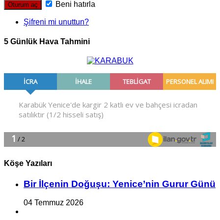
Beni hatırla
Şifreni mi unuttun?
5 Günlük Hava Tahmini
Köşe Yazıları
Bir İlçe­nin Do­ğu­şu: Ye­ni­ce’nin Gurur Günü
04 Temmuz 2026