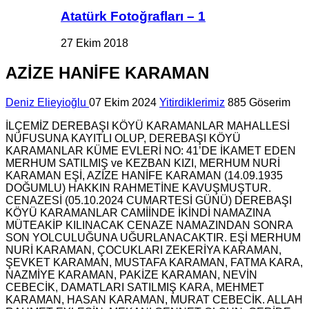
Atatürk Fotoğrafları – 1
27 Ekim 2018
AZİZE HANİFE KARAMAN
Deniz Elieyioğlu
07 Ekim 2024
Yitirdiklerimiz
885 Göserim
İLÇEMİZ DEREBAŞI KÖYÜ KARAMANLAR MAHALLESİ
NÜFUSUNA KAYITLI OLUP, DEREBAŞI KÖYÜ
KARAMANLAR KÜME EVLERİ NO: 41’DE İKAMET EDEN
MERHUM SATILMIŞ ve KEZBAN KIZI, MERHUM NURİ
KARAMAN EŞİ, AZİZE HANİFE KARAMAN (14.09.1935
DOĞUMLU) HAKKIN RAHMETİNE KAVUŞMUŞTUR.
CENAZESİ (05.10.2024 CUMARTESİ GÜNÜ) DEREBAŞI
KÖYÜ KARAMANLAR CAMİİNDE İKİNDİ NAMAZINA
MÜTEAKİP KILINACAK CENAZE NAMAZINDAN SONRA
SON YOLCULUĞUNA UĞURLANACAKTIR. EŞİ MERHUM
NURİ KARAMAN, ÇOCUKLARI ZEKERİYA KARAMAN,
ŞEVKET KARAMAN, MUSTAFA KARAMAN, FATMA KARA,
NAZMİYE KARAMAN, PAKİZE KARAMAN, NEVİN
CEBECİK, DAMATLARI SATILMIŞ KARA, MEHMET
KARAMAN, HASAN KARAMAN, MURAT CEBECİK. ALLAH