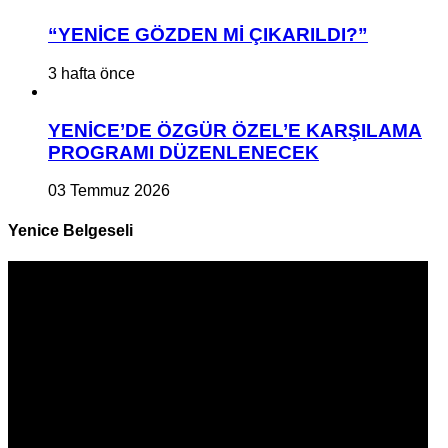
“YENİCE GÖZDEN Mİ ÇIKARILDI?”
3 hafta önce
YENİCE’DE ÖZGÜR ÖZEL’E KARŞILAMA
PROGRAMI DÜZENLENECEK
03 Temmuz 2026
Yenice Belgeseli