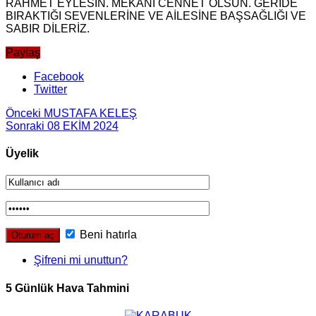
RAHMET EYLESİN. MEKANI CENNET OLSUN. GERİDE
BIRAKTIĞI SEVENLERİNE VE AİLESİNE BAŞSAĞLIĞI VE
SABIR DİLERİZ.
Paylaş
Facebook
Twitter
Önceki
MUSTAFA KELEŞ
Sonraki
08 EKİM 2024
Üyelik
Beni hatırla
Şifreni mi unuttun?
5 Günlük Hava Tahmini