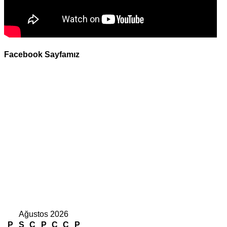
Facebook Sayfamız
Ağustos 2026
P
S
Ç
P
C
C
P