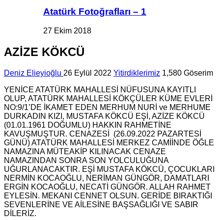
Atatürk Fotoğrafları – 1
27 Ekim 2018
AZİZE KÖKCÜ
Deniz Elieyioğlu
26 Eylül 2022
Yitirdiklerimiz
1,580 Göserim
YENİCE ATATÜRK MAHALLESİ NÜFUSUNA KAYITLI
OLUP, ATATÜRK MAHALLESİ KÖKÇÜLER KÜME EVLERİ
NO:9/1’DE İKAMET EDEN MERHUM NURİ ve MERHUME
DURKADIN KIZI, MUSTAFA KÖKCÜ EŞİ, AZİZE KÖKCÜ
(01.01.1961 DOĞUMLU) HAKKIN RAHMETİNE
KAVUŞMUŞTUR. CENAZESİ (26.09.2022 PAZARTESİ
GÜNÜ) ATATÜRK MAHALLESİ MERKEZ CAMİİNDE ÖĞLE
NAMAZINA MÜTEAKİP KILINACAK CENAZE
NAMAZINDAN SONRA SON YOLCULUĞUNA
UĞURLANACAKTIR. EŞİ MUSTAFA KÖKCÜ, ÇOCUKLARI
NERMİN KOCAOĞLU, NERİMAN GÜNGÖR, DAMATLARI
ERGİN KOCAOĞLU, NECATİ GÜNGÖR. ALLAH RAHMET
EYLESİN. MEKANI CENNET OLSUN. GERİDE BIRAKTIĞI
SEVENLERİNE VE AİLESİNE BAŞSAĞLIĞI VE SABIR
DİLERİZ.