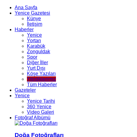
Ana Sayfa
Yenice Gazetesi
Künye
İletişim
Haberler
Yenice
Yortan
Karabük
Zonguldak
Spor
Diğer İller
Yurt Dışı
Köşe Yazıları
Yitirdiklerimiz
Tüm Haberler
Gazeteler
Yenice
Yenice Tarihi
360 Yenice
Video Galeri
Fotoğraf Albümü
Doğa Fotoğrafları