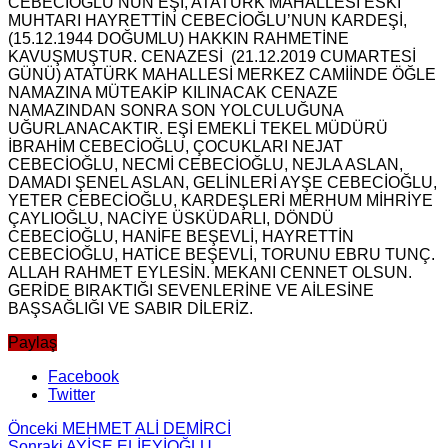
CEBECİOĞLU’NUN EŞİ, ATATÜRK MAHALLESİ ESKİ
MUHTARI HAYRETTİN CEBECİOĞLU’NUN KARDEŞİ,
(15.12.1944 DOĞUMLU) HAKKIN RAHMETİNE
KAVUŞMUŞTUR. CENAZESİ (21.12.2019 CUMARTESİ
GÜNÜ)
ATATÜRK MAHALLESİ MERKEZ CAMİİNDE ÖĞLE
NAMAZINA MÜTEAKİP KILINACAK CENAZE
NAMAZINDAN SONRA SON YOLCULUĞUNA
UĞURLANACAKTIR. EŞİ EMEKLİ TEKEL MÜDÜRÜ
İBRAHİM CEBECİOĞLU, ÇOCUKLARI NEJAT
CEBECİOĞLU, NECMİ CEBECİOĞLU, NEJLA ASLAN,
DAMADI ŞENEL ASLAN, GELİNLERİ AYŞE CEBECİOĞLU,
YETER CEBECİOĞLU, KARDEŞLERİ MERHUM MİHRİYE
ÇAYLIOĞLU, NACİYE ÜSKÜDARLI, DÖNDÜ
CEBECİOĞLU, HANİFE BEŞEVLİ, HAYRETTİN
CEBECİOĞLU, HATİCE BEŞEVLİ, TORUNU EBRU TUNÇ.
ALLAH RAHMET EYLESİN. MEKANI CENNET OLSUN.
GERİDE BIRAKTIĞI SEVENLERİNE VE AİLESİNE
BAŞSAĞLIĞI VE SABIR DİLERİZ.
Paylaş
Facebook
Twitter
Önceki
MEHMET ALİ DEMİRCİ
Sonraki
AYİŞE ELİEYİOĞLU