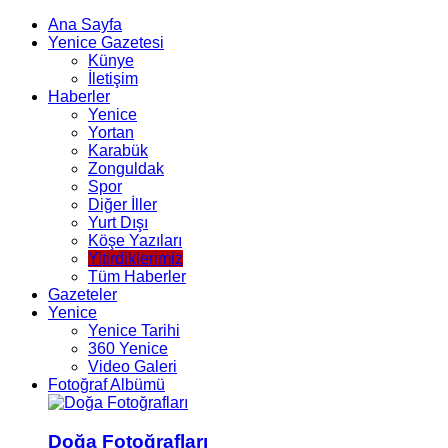
Ana Sayfa
Yenice Gazetesi
Künye
İletişim
Haberler
Yenice
Yortan
Karabük
Zonguldak
Spor
Diğer İller
Yurt Dışı
Köşe Yazıları
Yitirdiklerimiz
Tüm Haberler
Gazeteler
Yenice
Yenice Tarihi
360 Yenice
Video Galeri
Fotoğraf Albümü
Doğa Fotoğrafları