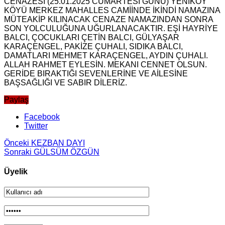
CENAZESİ (25.01.2025 CUMARTESİ GÜNÜ) YENİKÖY
KÖYÜ MERKEZ MAHALLES CAMİİNDE İKİNDİ NAMAZINA
MÜTEAKİP KILINACAK CENAZE NAMAZINDAN SONRA
SON YOLCULUĞUNA UĞURLANACAKTIR. EŞİ HAYRİYE
BALCI, ÇOCUKLARI ÇETİN BALCI, GÜLYAŞAR
KARAÇENGEL, PAKİZE ÇUHALI, SIDIKA BALCI,
DAMATLARI MEHMET KARAÇENGEL, AYDIN ÇUHALI.
ALLAH RAHMET EYLESİN. MEKANI CENNET OLSUN.
GERİDE BIRAKTIĞI SEVENLERİNE VE AİLESİNE
BAŞSAĞLIĞI VE SABIR DİLERİZ.
Paylaş
Facebook
Twitter
Önceki
KEZBAN DAYI
Sonraki
GÜLSÜM ÖZGÜN
Üyelik