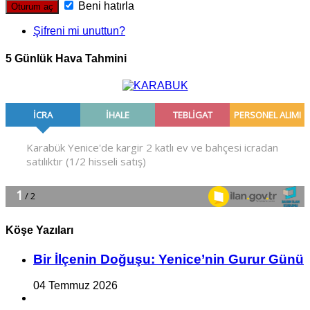
Beni hatırla
Şifreni mi unuttun?
5 Günlük Hava Tahmini
Köşe Yazıları
Bir İlçe­nin Do­ğu­şu: Ye­ni­ce’nin Gurur Günü
04 Temmuz 2026