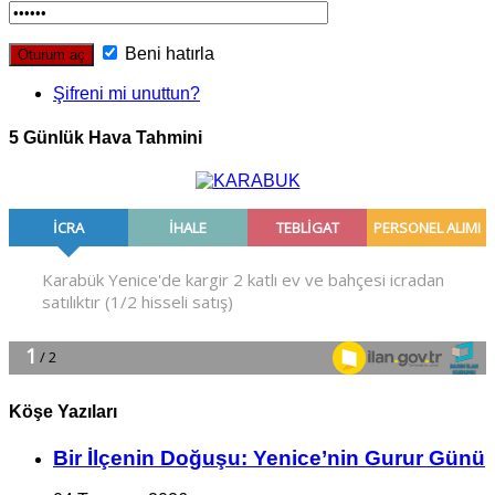
Beni hatırla
Şifreni mi unuttun?
5 Günlük Hava Tahmini
Köşe Yazıları
Bir İlçe­nin Do­ğu­şu: Ye­ni­ce’nin Gurur Günü