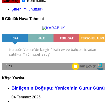
Beni hatırla
Şifreni mi unuttun?
5 Günlük Hava Tahmini
Köşe Yazıları
Bir İlçe­nin Do­ğu­şu: Ye­ni­ce’nin Gurur Günü
04 Temmuz 2026