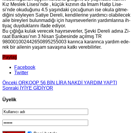
Kız Mes­lek Li­se­si’nde , küçük kı­zı­nın da İmam Hatip Li­se­
si’nde oku­du­ğu­nu 4.5 ya­şın­da­ki ço­cu­ğu­nun ise okula git­me­
di­ği­ni söy­le­yen Sa­ti­ye De­re­li, ken­di­le­ri­ne yar­dım­cı ola­bi­lecek
aile bi­rey­le­ri bu­lun­ma­dı­ğı için ha­yır­se­ver­le­rin yar­dım­la­rı­na ih­
ti­yaç duy­duk­la­rı­nı ifade edi­yor.
Bu çığ­lı­ğa kulak ve­recek ha­yır­se­ver­ler, Şevki De­re­li adına Zi­
ra­at Ban­ka­sı’nın 3 Nisan Şu­be­sin­de açıl­mış TR
980001002442650895255003 ka­rın­ca ka­ra­rın­ca yar­dım ede­
rek bir aile­nin yaşam sa­va­şı­na katkı ve­re­bi­lir­ler.
Paylaş
Facebook
Twitter
Önceki
OR­KO­OP 56 BİN LİRA NAKDİ YAR­DIM YAPTI
Sonraki
İYİYE GİDİYOR
Üyelik