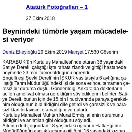
Atatürk Fotoğrafları – 1
27 Ekim 2018
Bey­nin­de­ki tü­mör­le yaşam mü­ca­de­le­
si ve­ri­yor
Deniz Elieyioğlu
29 Ekim 2019
Manşet
17,530 Göserim
KA­RA­BÜK’ün Kur­tu­luş Ma­hal­le­si’nde otu­ran 38 ya­şın­da­ki
Sa­ti­ye De­re­li, ça­lış­tı­ğı işte ra­hat­sız­lan­dı ve git­ti­ği has­ta­ne­de
bey­nin­de 23 mm. tümör ol­du­ğu­nu öğ­ren­di.
En­gel­li eşi Şevki De­re­li’nin İŞKUR va­sı­ta­sıy­la 6 ay­lı­ğı­na ça­
lış­tı­ğı Tarım Mü­dür­lü­ğü’ndeki işi de sona erin­ce, ta­ma­men ça­
re­siz bir du­ru­ma düştü. Gön­de­ril­di­ği An­ka­ra’da dok­tor­la­rın
aci­len ame­li­yat ol­ma­sı ge­rek­ti­ği­ni söy­le­dik­le­ri­ni be­lir­ten Sa­ti­
ye De­re­li, bunun için de 15 bin lira ci­va­rın­da pa­ra­ya ge­rek­si­
nim ol­du­ğu­nun bil­di­ril­di­ği­ni dile ge­tir­di ve ça­re­siz­lik ve pa­ra­
sız­lık­tan te­da­vi­si­ni ola­ma­dı­ğı­nı vur­gu­la­dı.
Kur­tu­luş Ma­hal­le­si Muh­ta­rı Murat Ermiş, aile­nin du­ru­mu­nu
bil­di­ği­ni ve an­la­tı­lan gibi ol­du­ğu­nu söy­le­di.
Aile­nin dört ço­ğun­dan 18 ya­şın­da­ki oğ­lu­nun Halk Eği­ti­mi
Mü­dür­lü­ğü­nün aş­çı­lık kur­su­na git­ti­ği­ni, 16 ya­şın­da­ki kı­zı­nın