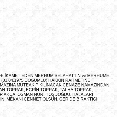
3’DE İKAMET EDEN MERHUM SELAHATTİN ve MERHUME
 (03.04.1975 DOĞUMLU) HAKKIN RAHMETİNE
NAMAZINA MÜTEAKİP KILINACAK CENAZE NAMAZINDAN
N TOPRAK, ECRİN TOPRAK, TALHA TOPRAK,
İR AKÇA, OSMAN NURİ HOŞDOĞDU, HALALARI
N. MEKANI CENNET OLSUN. GERİDE BIRAKTIĞI