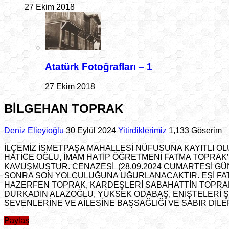
27 Ekim 2018
Atatürk Fotoğrafları – 1
27 Ekim 2018
BİLGEHAN TOPRAK
Deniz Elieyioğlu
30 Eylül 2024
Yitirdiklerimiz
1,133 Göserim
İLÇEMİZ İSMETPAŞA MAHALLESİ NÜFUSUNA KAYITLI O
HATİCE OĞLU, İMAM HATİP ÖĞRETMENİ FATMA TOPRAK’I
KAVUŞMUŞTUR. CENAZESİ (28.09.2024 CUMARTESİ GÜ
SONRA SON YOLCULUĞUNA UĞURLANACAKTIR. EŞİ FAT
HAZERFEN TOPRAK, KARDEŞLERİ SABAHATTİN TOPRAK
DURKADIN ALAZOĞLU, YÜKSEK ODABAŞ, ENİŞTELERİ Ş
SEVENLERİNE VE AİLESİNE BAŞSAĞLIĞI VE SABIR DİLER
Paylaş