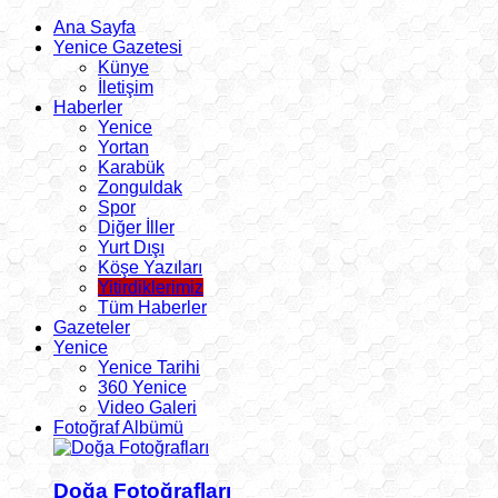
Ana Sayfa
Yenice Gazetesi
Künye
İletişim
Haberler
Yenice
Yortan
Karabük
Zonguldak
Spor
Diğer İller
Yurt Dışı
Köşe Yazıları
Yitirdiklerimiz
Tüm Haberler
Gazeteler
Yenice
Yenice Tarihi
360 Yenice
Video Galeri
Fotoğraf Albümü
Doğa Fotoğrafları