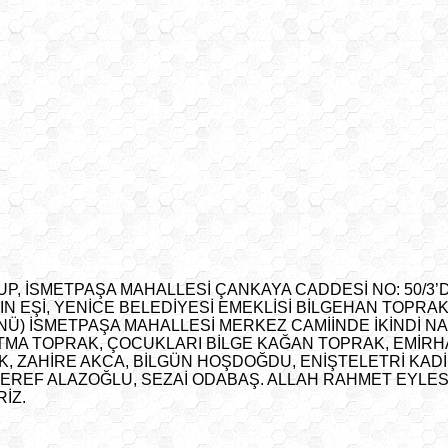
LUP, İSMETPAŞA MAHALLESİ ÇANKAYA CADDESİ NO: 50/
N EŞİ, YENİCE BELEDİYESİ EMEKLİSİ BİLGEHAN TOPRAK
NÜ) İSMETPAŞA MAHALLESİ MERKEZ CAMİİNDE İKİNDİ 
MA TOPRAK, ÇOCUKLARI BİLGE KAĞAN TOPRAK, EMİRHA
, ZAHİRE AKCA, BİLGÜN HOŞDOĞDU, ENİŞTELETRİ KAD
EREF ALAZOĞLU, SEZAİ ODABAŞ. ALLAH RAHMET EYLESİ
İZ.