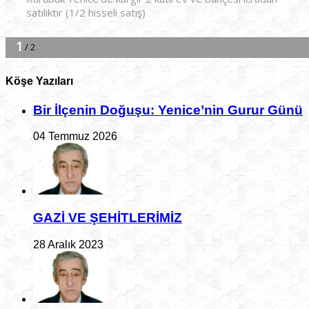
Köşe Yazıları
Bir İlçe­nin Do­ğu­şu: Ye­ni­ce’nin Gurur Günü
04 Temmuz 2026
GAZİ VE ŞEHİTLERİMİZ
28 Aralık 2023