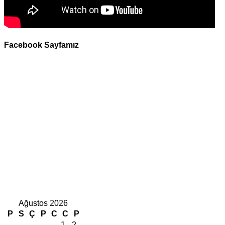
Facebook Sayfamız
Ağustos 2026
P
S
Ç
P
C
C
P
1
2