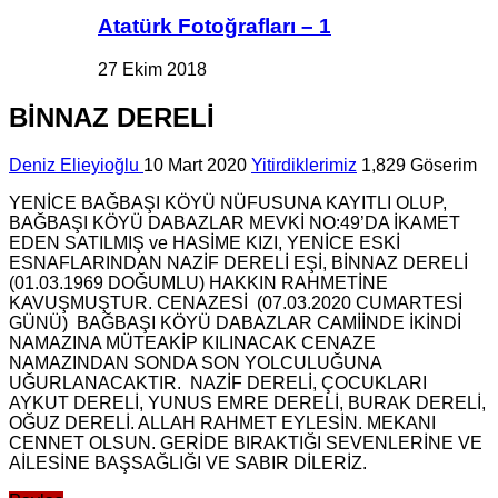
Atatürk Fotoğrafları – 1
27 Ekim 2018
BİNNAZ DERELİ
Deniz Elieyioğlu
10 Mart 2020
Yitirdiklerimiz
1,829 Göserim
YENİCE BAĞBAŞI KÖYÜ NÜFUSUNA KAYITLI OLUP,
BAĞBAŞI KÖYÜ DABAZLAR MEVKİ NO:49’DA İKAMET
EDEN SATILMIŞ ve HASİME KIZI, YENİCE ESKİ
ESNAFLARINDAN NAZİF DERELİ EŞİ, BİNNAZ DERELİ
(01.03.1969 DOĞUMLU) HAKKIN RAHMETİNE
KAVUŞMUŞTUR. CENAZESİ (07.03.2020 CUMARTESİ
GÜNÜ) BAĞBAŞI KÖYÜ DABAZLAR CAMİİNDE İKİNDİ
NAMAZINA MÜTEAKİP KILINACAK CENAZE
NAMAZINDAN SONDA SON YOLCULUĞUNA
UĞURLANACAKTIR. NAZİF DERELİ, ÇOCUKLARI
AYKUT DERELİ, YUNUS EMRE DERELİ, BURAK DERELİ,
OĞUZ DERELİ. ALLAH RAHMET EYLESİN. MEKANI
CENNET OLSUN. GERİDE BIRAKTIĞI SEVENLERİNE VE
AİLESİNE BAŞSAĞLIĞI VE SABIR DİLERİZ.