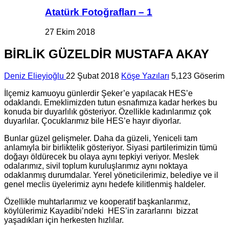
Atatürk Fotoğrafları – 1
27 Ekim 2018
BİRLİK GÜZELDİR MUSTAFA AKAY
Deniz Elieyioğlu
22 Şubat 2018
Köşe Yazıları
5,123 Göserim
İlçemiz kamuoyu günlerdir Şeker’e yapılacak HES’e
odaklandı. Emeklimizden tutun esnafımıza kadar herkes bu
konuda bir duyarlılık gösteriyor. Özellikle kadınlarımız çok
duyarlılar. Çocuklarımız bile HES’e hayır diyorlar.
Bunlar güzel gelişmeler. Daha da güzeli, Yeniceli tam
anlamıyla bir birliktelik gösteriyor. Siyasi partilerimizin tümü
doğayı öldürecek bu olaya aynı tepkiyi veriyor. Meslek
odalarımız, sivil toplum kuruluşlarımız aynı noktaya
odaklanmış durumdalar. Yerel yöneticilerimiz, belediye ve il
genel meclis üyelerimiz aynı hedefe kilitlenmiş haldeler.
Özellikle muhtarlarımız ve kooperatif başkanlarımız,
köylülerimiz Kayadibi’ndeki HES’in zararlarını bizzat
yaşadıkları için herkesten hızlılar.