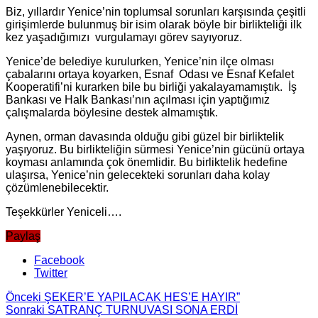
Biz, yıllardır Yenice’nin toplumsal sorunları karşısında çeşitli
girişimlerde bulunmuş bir isim olarak böyle bir birlikteliği ilk
kez yaşadığımızı vurgulamayı görev sayıyoruz.
Yenice’de belediye kurulurken, Yenice’nin ilçe olması
çabalarını ortaya koyarken, Esnaf Odası ve Esnaf Kefalet
Kooperatifi’ni kurarken bile bu birliği yakalayamamıştık. İş
Bankası ve Halk Bankası’nın açılması için yaptığımız
çalışmalarda böylesine destek almamıştık.
Aynen, orman davasında olduğu gibi güzel bir birliktelik
yaşıyoruz. Bu birlikteliğin sürmesi Yenice’nin gücünü ortaya
koyması anlamında çok önemlidir. Bu birliktelik hedefine
ulaşırsa, Yenice’nin gelecekteki sorunları daha kolay
çözümlenebilecektir.
Teşekkürler Yeniceli….
Paylaş
Facebook
Twitter
Önceki
ŞEKER’E YAPILACAK HES’E HAYIR”
Sonraki
SATRANÇ TURNUVASI SONA ERDİ