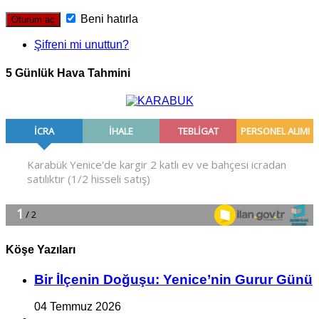
Beni hatırla
Şifreni mi unuttun?
5 Günlük Hava Tahmini
Köşe Yazıları
Bir İlçe­nin Do­ğu­şu: Ye­ni­ce’nin Gurur Günü
04 Temmuz 2026