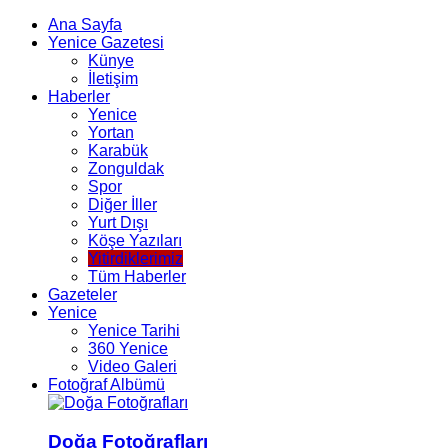
Ana Sayfa
Yenice Gazetesi
Künye
İletişim
Haberler
Yenice
Yortan
Karabük
Zonguldak
Spor
Diğer İller
Yurt Dışı
Köşe Yazıları
Yitirdiklerimiz
Tüm Haberler
Gazeteler
Yenice
Yenice Tarihi
360 Yenice
Video Galeri
Fotoğraf Albümü
Doğa Fotoğrafları