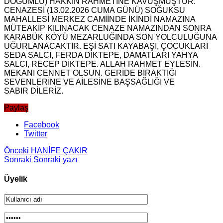
DOĞUMLU) HAKKIN RAHMETİNE KAVUŞMUŞTUR.
CENAZESİ (13.02.2026 CUMA GÜNÜ) SOĞUKSU
MAHALLESİ MERKEZ CAMİİNDE İKİNDİ NAMAZINA
MÜTEAKİP KILINACAK CENAZE NAMAZINDAN SONRA
KARABÜK KÖYÜ MEZARLUĞINDA SON YOLCULUĞUNA
UĞURLANACAKTIR. EŞİ SATI KAYABAŞI, ÇOCUKLARI
SEDA SALCI, FERDA DİKTEPE, DAMATLARI YAHYA
SALCI, RECEP DİKTEPE. ALLAH RAHMET EYLESİN.
MEKANI CENNET OLSUN. GERİDE BIRAKTIĞI
SEVENLERİNE VE AİLESİNE BAŞSAĞLIĞI VE
SABIR DİLERİZ.
Paylaş
Facebook
Twitter
Önceki
HANİFE ÇAKIR
Sonraki
Sonraki yazı
Üyelik