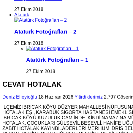
27 Ekim 2018
Atatürk
Atatürk Fotoğrafları – 2
27 Ekim 2018
Atatürk Fotoğrafları – 1
27 Ekim 2018
CEVAT HOTALAK
Deniz Elieyioğlu
18 Haziran 2026
Yitirdiklerimiz
2,797 Göseri
İLÇEMİZ IBRICAK KÖYÜ DÜZYER MAHALLESİ NÜFUSUNA
HOTALAK EŞİ, KARABÜK SİGORTA HASTANESİ EMEKLİSİ
IBRICAK KÖYÜ KUZULUK CAMİİNDE İKİNDİ NAMAZINA
HOTALAK, ÇOCUKLARI GÜLSEVİL BEŞEVLİ, HANİFE UĞ
ZABİT HOTALAK KAYINBİLADERLERİ MERHUM İDRİS BE