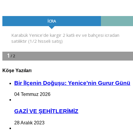
Köşe Yazıları
Bir İlçe­nin Do­ğu­şu: Ye­ni­ce’nin Gurur Günü
04 Temmuz 2026
GAZİ VE ŞEHİTLERİMİZ
28 Aralık 2023