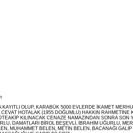
m
 KAYITLI OLUP, KARABÜK 5000 EVLERDE İKAMET MERHU
 CEVAT HOTALAK (1955 DOĞUMLU) HAKKIN RAHMETİNE K
 MÜTEAKİP KILINACAK CENAZE NAMAZINDAN SONRA SON
URLU, DAMATLARI BİROL BEŞEVLİ, İBRAHİM UĞURLU, M
LEN, MUHAMMET BELEN, METİN BELEN, BACANAĞI GALİP