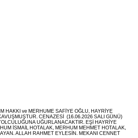
M HAKKI ve MERHUME SAFİYE OĞLU, HAYRİYE
AVUŞMUŞTUR. CENAZESİ (16.06.2026 SALI GÜNÜ)
 YOLCULUĞUNA UĞURLANACAKTIR. EŞİ HAYRİYE
ERHUM İSMAİL HOTALAK, MERHUM MEHMET HOTALAK,
 AYAN. ALLAH RAHMET EYLESİN. MEKANI CENNET