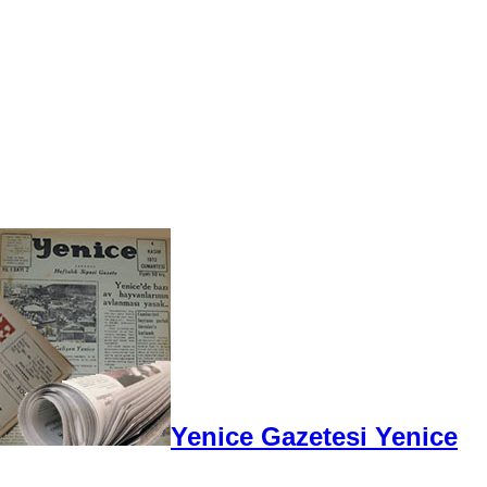
Yenice Gazetesi Yenice