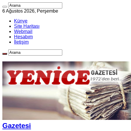
6 Ağustos 2026, Perşembe
Künye
Site Haritası
Webmail
Hesabım
İletişim
Gazetesi