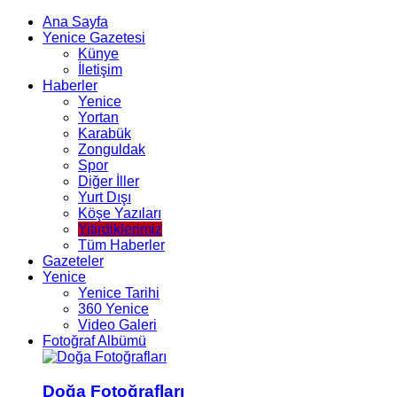
Ana Sayfa
Yenice Gazetesi
Künye
İletişim
Haberler
Yenice
Yortan
Karabük
Zonguldak
Spor
Diğer İller
Yurt Dışı
Köşe Yazıları
Yitirdiklerimiz
Tüm Haberler
Gazeteler
Yenice
Yenice Tarihi
360 Yenice
Video Galeri
Fotoğraf Albümü
Doğa Fotoğrafları