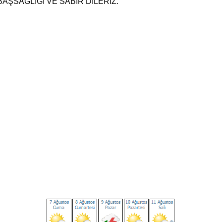
AŞSAĞLIĞI VE SABIR DİLERİZ.