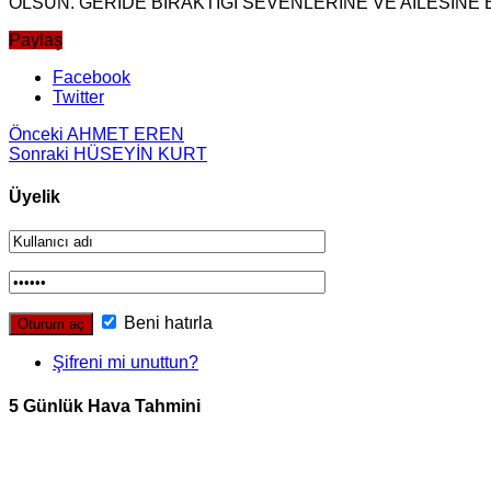
OLSUN. GERİDE BIRAKTIĞI SEVENLERİNE VE AİLESİNE B
Paylaş
Facebook
Twitter
Önceki
AHMET EREN
Sonraki
HÜSEYİN KURT
Üyelik
Beni hatırla
Şifreni mi unuttun?
5 Günlük Hava Tahmini