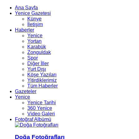
Ana Sayfa
Yenice Gazetesi
Künye
İletişim
Haberler
Yenice
Yortan
Karabük
Zonguldak
Spor
Diğer İller
Yurt Dışı
Köşe Yazıları
Yitirdiklerimiz
Tüm Haberler
Gazeteler
Yenice
Yenice Tarihi
360 Yenice
Video Galeri
Fotoğraf Albümü
Doğa Fotoğrafları