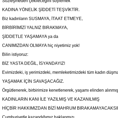
Sözleşmeden çekileceğini söylemek
KADINA YÖNELİK ŞİDDETİ TEŞVİKTİR.
Biz kadınların SUSMAYA, İTAAT ETMEYE,
BİRBİRİMİZİ YALNIZ BIRAKMAYA,
ŞİDDETLE YAŞAMAYA ya da
CANIMIZDAN OLMAYA hiç niyetimiz yok!
Bilin istiyoruz:
BİZ YASTA DEĞİL, İSYANDAYIZ!
Evimizdeki, iş yerimizdeki, memleketimizdeki tüm kadın düşman
YAŞAMAK İÇİN SAVAŞACAĞIZ.
Örgütlenerek, birbirimize kenetlenerek, yaşamı elinden alınmı
KADINLARIN KANI İLE YAZILMIŞ VE KAZANILMIŞ
HİÇBİR HAKKIMIZDAN BİZİ MAHRUM BIRAKAMAYACAKSIN
Cumhuriyetle kazandığımız haklarımızı