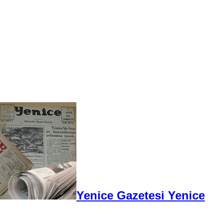
Yenice Gazetesi Yenice