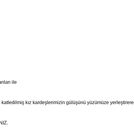
ları ile
ş katledilmiş kız kardeşlerimizin gülüşünü yüzümüze yerleştire
IZ.