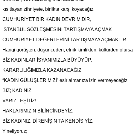
kısıtlayan zihniyete, birlikte karşı koyacağız.
CUMHURİYET BİR KADIN DEVRİMİDİR,
İSTANBUL SÖZLEŞMESİNİ TARTIŞMAYA AÇMAK
CUMHURİYET DEĞERLERİNİ TARTIŞMAYA AÇMAKTIR.
Hangi görüşten, düşünceden, etnik kimlikten, kültürden olurs
BİZ KADINLAR İSYANIMIZLA BÜYÜYÜP,
KARARLILIĞIMIZLA KAZANACAĞIZ.
“KADIN GÜLÜŞLERİMİZİ” esir almanıza izin vermeyeceğiz.
BİZ; KADINIZ!
VARIZ! EŞİTİZ!
HAKLARIMIZIN BİLİNCİNDEYİZ.
BİZ KADINIZ, DİRENİŞİN TA KENDİSİYİZ.
Yineliyoruz;