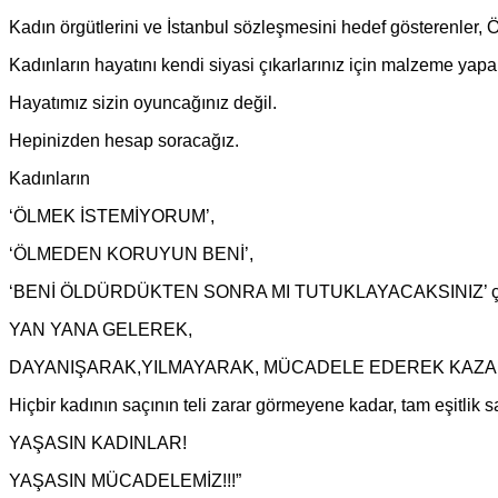
Kadın örgütlerini ve İstanbul sözleşmesini hedef göstere
Kadınların hayatını kendi siyasi çıkarlarınız için malzeme yap
Hayatımız sizin oyuncağınız değil.
Hepinizden hesap soracağız.
Kadınların
‘ÖLMEK İSTEMİYORUM’,
‘ÖLMEDEN KORUYUN BENİ’,
‘BENİ ÖLDÜRDÜKTEN SONRA MI TUTUKLAYACAKSINIZ’ çığlıkla
YAN YANA GELEREK,
DAYANIŞARAK,YILMAYARAK, MÜCADELE EDEREK KAZA
Hiçbir kadının saçının teli zarar görmeyene kadar, tam eşitl
YAŞASIN KADINLAR!
YAŞASIN MÜCADELEMİZ!!!”