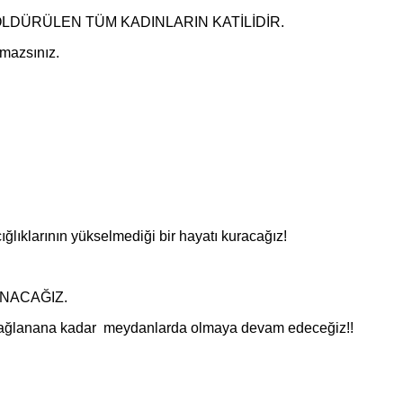
nler, ÖLDÜRÜLEN TÜM KADINLARIN KATİLİDİR.
amazsınız.
rının yükselmediği bir hayatı kuracağız!
NACAĞIZ.
ik sağlanana kadar meydanlarda olmaya devam edeceğiz!!