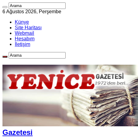
6 Ağustos 2026, Perşembe
Künye
Site Haritası
Webmail
Hesabım
İletişim
Gazetesi