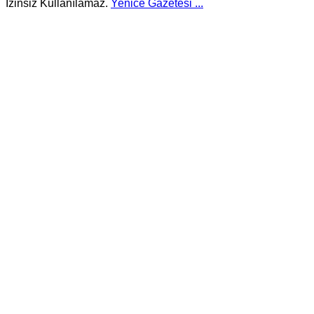
İzinsiz Kullanılamaz.
Yenice Gazetesi
...