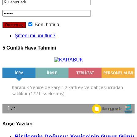
Beni hatırla
Şifreni mi unuttun?
5 Günlük Hava Tahmini
Köşe Yazıları
Bir İlçe­nin Do­ğu­şu: Ye­ni­ce’nin Gurur Günü