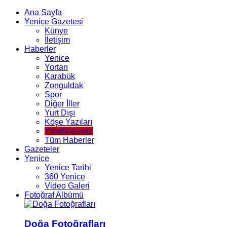
Ana Sayfa
Yenice Gazetesi
Künye
İletişim
Haberler
Yenice
Yortan
Karabük
Zonguldak
Spor
Diğer İller
Yurt Dışı
Köşe Yazıları
Yitirdiklerimiz
Tüm Haberler
Gazeteler
Yenice
Yenice Tarihi
360 Yenice
Video Galeri
Fotoğraf Albümü
Doğa Fotoğrafları