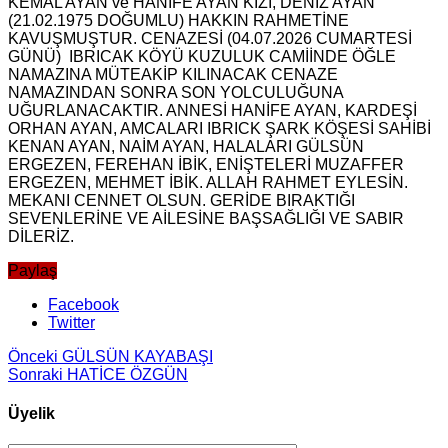
KEMAL AYAN ve HANİFE AYAN KIZI, DENİZ AYAN
(21.02.1975 DOĞUMLU) HAKKIN RAHMETİNE
KAVUŞMUŞTUR. CENAZESİ (04.07.2026 CUMARTESİ
GÜNÜ) IBRICAK KÖYÜ KUZULUK CAMİİNDE ÖĞLE
NAMAZINA MÜTEAKİP KILINACAK CENAZE
NAMAZINDAN SONRA SON YOLCULUĞUNA
UĞURLANACAKTIR. ANNESİ HANİFE AYAN, KARDEŞİ
ORHAN AYAN, AMCALARI IBRICK ŞARK KÖŞESİ SAHİBİ
KENAN AYAN, NAİM AYAN, HALALARI GÜLSÜN
ERGEZEN, FEREHAN İBİK, ENİŞTELERİ MUZAFFER
ERGEZEN, MEHMET İBİK. ALLAH RAHMET EYLESİN.
MEKANI CENNET OLSUN. GERİDE BIRAKTIĞI
SEVENLERİNE VE AİLESİNE BAŞSAĞLIĞI VE SABIR
DİLERİZ.
Paylaş
Facebook
Twitter
Önceki
GÜLSÜN KAYABAŞI
Sonraki
HATİCE ÖZGÜN
Üyelik