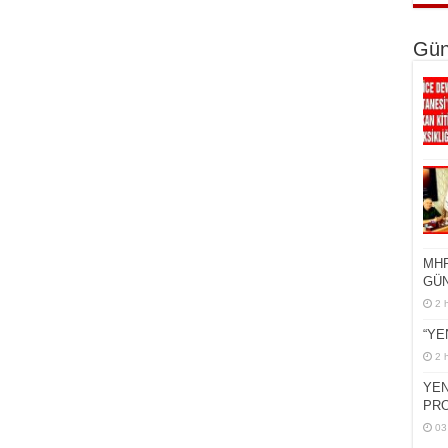
Gün
MHP
GÜN
2 
“YE
2 
YEN
PR
03