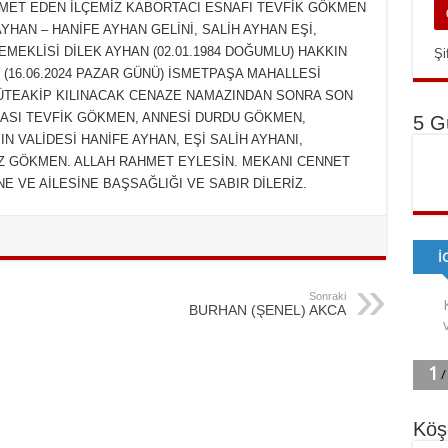
AMET EDEN İLÇEMİZ KABORTACI ESNAFI TEVFİK GÖKMEN
YHAN – HANİFE AYHAN GELİNİ, SALİH AYHAN EŞİ,
EKLİSİ DİLEK AYHAN (02.01.1984 DOĞUMLU) HAKKIN
Şi
16.06.2024 PAZAR GÜNÜ) İSMETPAŞA MAHALLESİ
ÜTEAKİP KILINACAK CENAZE NAMAZINDAN SONRA SON
ASI TEVFİK GÖKMEN, ANNESİ DURDU GÖKMEN,
5 G
N VALİDESİ HANİFE AYHAN, EŞİ SALİH AYHANI,
 GÖKMEN. ALLAH RAHMET EYLESİN. MEKANI CENNET
E VE AİLESİNE BAŞSAĞLIĞI VE SABIR DİLERİZ.
Sonraki
BURHAN (ŞENEL) AKCA
Köş