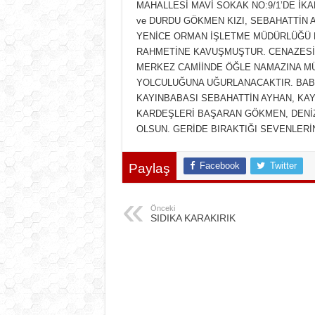
MAHALLESİ MAVİ SOKAK NO:9/1’DE İK
ve DURDU GÖKMEN KIZI, SEBAHATTİN A
YENİCE ORMAN İŞLETME MÜDÜRLÜĞÜ EM
RAHMETİNE KAVUŞMUŞTUR. CENAZESİ (
MERKEZ CAMİİNDE ÖĞLE NAMAZINA M
YOLCULUĞUNA UĞURLANACAKTIR. BAB
KAYINBABASI SEBAHATTİN AYHAN, KAYI
KARDEŞLERİ BAŞARAN GÖKMEN, DENİZ
OLSUN. GERİDE BIRAKTIĞI SEVENLERİN
Facebook
Twitter
Paylaş
Önceki
SIDIKA KARAKIRIK