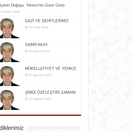
İlçe­nin Do­ğu­şu: Ye­ni­ce’nin Gurur Günü
 Temmuz 2026
GAZİ VE ŞEHİTLERİMİZ
28 Aralık 2023
SABRİ AKAY
30 Kasım 2023
MÜKELLEFİYET VE YENİCE
07 Ağustos 2023
ŞİMDİ ÖZELEŞTİRİ ZAMANI
12 Haziran 2023
rdiklerimiz