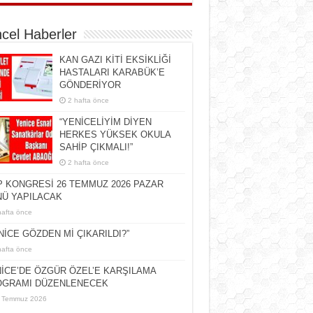
cel Haberler
KAN GAZI KİTİ EKSİKLİĞİ
HASTALARI KARABÜK’E
GÖNDERİYOR
2 hafta önce
“YENİCELİYİM DİYEN
HERKES YÜKSEK OKULA
SAHİP ÇIKMALI!”
2 hafta önce
 KONGRESİ 26 TEMMUZ 2026 PAZAR
Ü YAPILACAK
hafta önce
NİCE GÖZDEN Mİ ÇIKARILDI?”
hafta önce
İCE’DE ÖZGÜR ÖZEL’E KARŞILAMA
OGRAMI DÜZENLENECEK
 Temmuz 2026