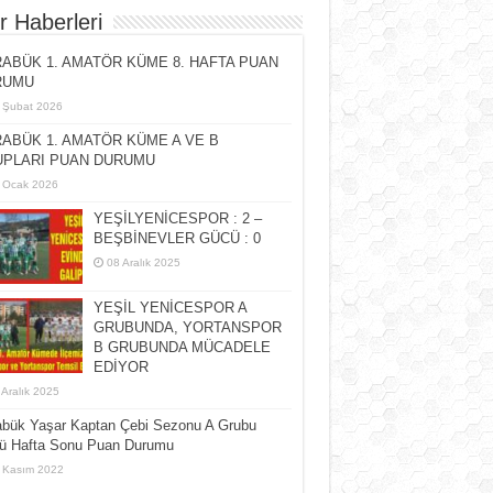
r Haberleri
ABÜK 1. AMATÖR KÜME 8. HAFTA PUAN
RUMU
 Şubat 2026
ABÜK 1. AMATÖR KÜME A VE B
PLARI PUAN DURUMU
 Ocak 2026
YEŞİLYENİCESPOR : 2 –
BEŞBİNEVLER GÜCÜ : 0
08 Aralık 2025
YEŞİL YENİCESPOR A
GRUBUNDA, YORTANSPOR
B GRUBUNDA MÜCADELE
EDİYOR
 Aralık 2025
abük Yaşar Kaptan Çebi Sezonu A Grubu
cü Hafta Sonu Puan Durumu
 Kasım 2022