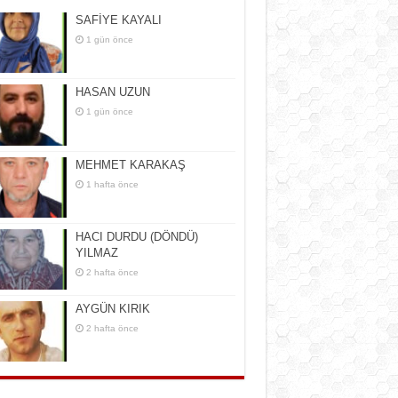
SAFİYE KAYALI
1 gün önce
HASAN UZUN
1 gün önce
MEHMET KARAKAŞ
1 hafta önce
HACI DURDU (DÖNDÜ)
YILMAZ
2 hafta önce
AYGÜN KIRIK
2 hafta önce