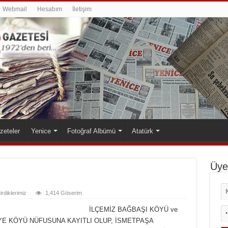
Webmail
Hesabım
İletişim
zeteler
Yenice
Fotoğraf Albümü
Atatürk
Üyel
tirdiklerimiz
1,414 Göserim
İLÇEMİZ BAĞBAŞI KÖYÜ ve
VİYE KÖYÜ NÜFUSUNA KAYITLI OLUP, İSMETPAŞA