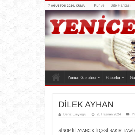
Künye
Site Haritası
7 AĞUSTOS 2026, CUMA
Yenice Gazetesi
Haberler
Ga
DİLEK AYHAN
Deniz Elieyioğlu
20 Haziran 2024
Yi
SİNOP İLİ AYANCIK İLÇESİ BAKIRLIZA