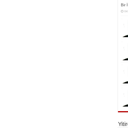
Bir 
04
Yiti