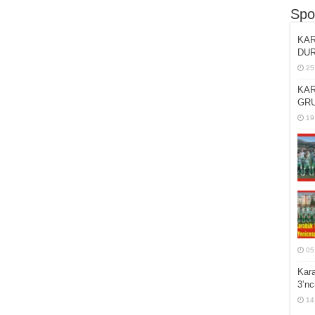
Spo
KAR
DU
25
KAR
GRU
19
05
Kar
3’n
14