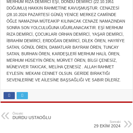
MERHUM RIZA DEMİRCİ EŞİ, DÖNDÜ DEMİRCİ (22.10.1951
DOĞUMLU) HAKKIN RAHMETİNE KAVUŞMUŞTUR. CENAZESİ
(28.10.2024 PAZARTESİ GÜNÜ) YENİCE MERKEZ CAMİİNDE
ÖĞLE NAMAZINA MÜTEAKİP KILINACAK CENAZE NAMAZINDAN
SONRA SON YOLCULUĞUNA UĞURLANACAKTIR. EŞİ MERHUM
RIZA DEMİRCİ, ÇOCUKLARI ORHAN DEMİRCİ, YAŞAR DEMİRCİ,
İBRAHİM DEMİRCİ, ERDOĞAN DEMİRCİ, DİLEK ÖREN, HAYRİYE
SATAN, GÖNÜL ÖREN, DAMATLARI BAYRAM ÖREN, TUNCAY
SATAN, BURHAN ÖREN, KARDEŞLERİ MERHUM HALİL ÖREN,
MERHUM HÜSEYİN ÖREN, MÜRVET ÖREN, BİLGİ ÇENESİZ,
MÜNEVVER TAKICAK, MELİHA ÇENESİZ . ALLAH RAHMET
EYLESİN. MEKANI CENNET OLSUN. GERİDE BIRAKTIĞI
SEVENLERİNE VE AİLESİNE BAŞSAĞLIĞI VE SABIR DİLERİZ.
Önceki
DURDU USTAOĞLU
Sonraki
29 EKİM 2024