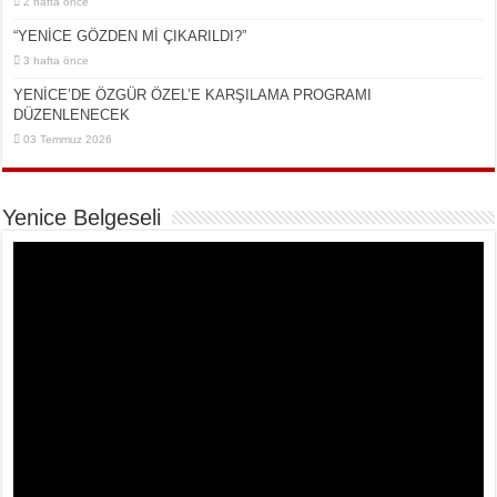
2 hafta önce
“YENİCE GÖZDEN Mİ ÇIKARILDI?”
3 hafta önce
YENİCE’DE ÖZGÜR ÖZEL’E KARŞILAMA PROGRAMI
DÜZENLENECEK
03 Temmuz 2026
Yenice Belgeseli