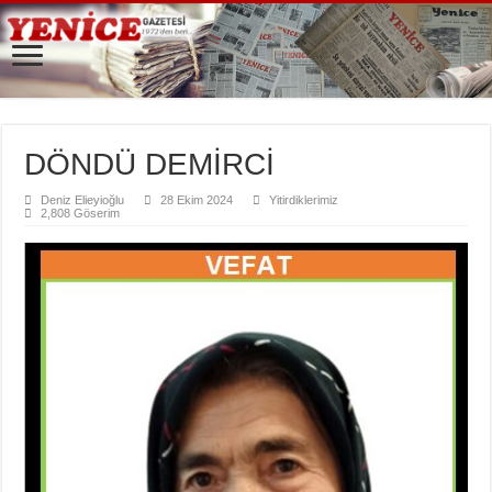
DÖNDÜ DEMİRCİ
Deniz Elieyioğlu
28 Ekim 2024
Yitirdiklerimiz
2,808 Göserim