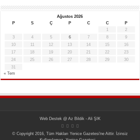
Ağustos 2026
P
S
Ç
P
C
C
P
1
2
3
4
5
6
7
8
9
10
11
12
13
14
15
16
17
18
19
20
21
22
23
24
25
26
27
28
29
30
31
« Tem
Web Destek
@
Az Bildik - Ali ŞIK
© Copyright 2016, Tüm Hakları Yenice Gazetesi'ne Aittir. İzinsiz
Kullanılamaz.
Yenice Gazetesi
...