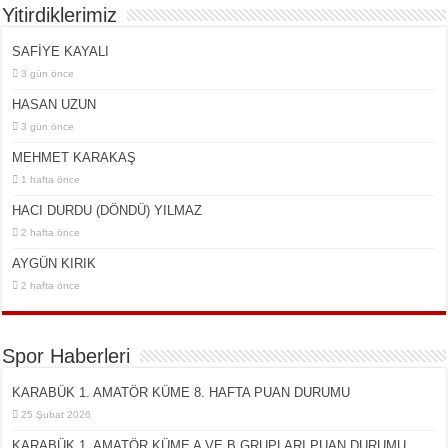
Yitirdiklerimiz
SAFİYE KAYALI
3 gün önce
HASAN UZUN
3 gün önce
MEHMET KARAKAŞ
1 hafta önce
HACI DURDU (DÖNDÜ) YILMAZ
2 hafta önce
AYGÜN KIRIK
2 hafta önce
Spor Haberleri
KARABÜK 1. AMATÖR KÜME 8. HAFTA PUAN DURUMU
25 Şubat 2026
KARABÜK 1. AMATÖR KÜME A VE B GRUPLARI PUAN DURUMU