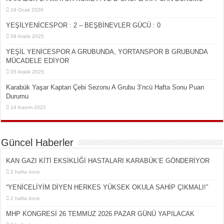
19 Ocak 2026
YEŞİLYENİCESPOR : 2 – BEŞBİNEVLER GÜCÜ : 0
08 Aralık 2025
YEŞİL YENİCESPOR A GRUBUNDA, YORTANSPOR B GRUBUNDA
MÜCADELE EDİYOR
05 Aralık 2025
Karabük Yaşar Kaptan Çebi Sezonu A Grubu 3’ncü Hafta Sonu Puan
Durumu
14 Kasım 2022
Güncel Haberler
KAN GAZI KİTİ EKSİKLİĞİ HASTALARI KARABÜK’E GÖNDERİYOR
2 hafta önce
“YENİCELİYİM DİYEN HERKES YÜKSEK OKULA SAHİP ÇIKMALI!”
2 hafta önce
MHP KONGRESİ 26 TEMMUZ 2026 PAZAR GÜNÜ YAPILACAK