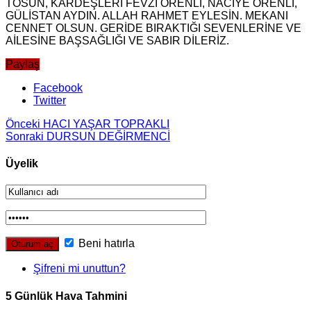
TOSUN, KARDEŞLERİ FEVZİ ÖRENLİ, NACİYE ÖRENLİ,
GÜLİSTAN AYDIN. ALLAH RAHMET EYLESİN. MEKANI
CENNET OLSUN. GERİDE BIRAKTIĞI SEVENLERİNE VE
AİLESİNE BAŞSAĞLIĞI VE SABIR DİLERİZ.
Paylaş
Facebook
Twitter
Önceki
HACI YAŞAR TOPRAKLI
Sonraki
DURSUN DEĞİRMENCİ
Üyelik
Beni hatırla
Şifreni mi unuttun?
5 Günlük Hava Tahmini