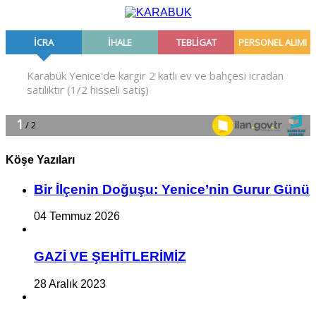
Köşe Yazıları
Bir İlçe­nin Do­ğu­şu: Ye­ni­ce’nin Gurur Günü
04 Temmuz 2026
GAZİ VE ŞEHİTLERİMİZ
28 Aralık 2023