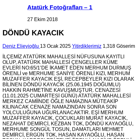
Atatürk Fotoğrafları – 1
27 Ekim 2018
DÖNDÜ KAYACIK
Deniz Elieyioğlu
13 Ocak 2025
Yitirdiklerimiz
1,318 Göserim
İLÇEMİZ ATATÜRK MAHALLESİ NÜFUSUNA KAYITLI
OLUP, ATATÜRK MAHALLESİ ÇENGELLER KÜME
EVLERİ NO:65/1’DE İKAMET EDEN MERHUM DURMUŞ
ÖRENLİ ve MERHUME SANİYE ÖRENLİ KIZI, MERHUM
MUZAFFER KAYACIK EŞİ, RECEPBEYLER KIZI OLARAK
BİLİNEN DÖNDÜ KAYACIK (25.06.1945 DOĞUMLU)
HAKKIN RAHMETİNE KAVUŞMUŞTUR. CENAZESİ
(11.01.2025 CUMARTESİ GÜNÜ) ATATÜRK MAHALLESİ
MERKEZ CAMİİNDE ÖĞLE NAMAZINA MÜTEAKİP
KILINACAK CENAZE NAMAZINDAN SONRA SON
YOLCULUĞUNA UĞURLANACAKTIR. EŞİ MERHUM
MUZAFFER KAYACIK, ÇOCUKLARI MURAT KAYACIK,
NEZAHAT DEMİRCİ, KEZBAN TOK, DÖNDÜ KAYAOĞLU,
MERHUME SONGÜL TOSUN, DAMATLARI MEHMET
DEMİRCİ, ERGÜN TOK, HASAN KAYAOĞLU, HASAN