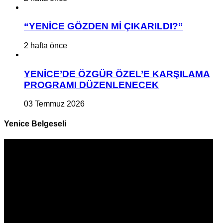
“YENİCE GÖZDEN Mİ ÇIKARILDI?”
2 hafta önce
YENİCE’DE ÖZGÜR ÖZEL’E KARŞILAMA
PROGRAMI DÜZENLENECEK
03 Temmuz 2026
Yenice Belgeseli