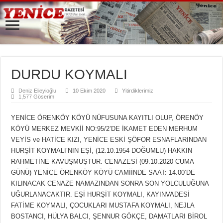
DURDU KOYMALI
Deniz Elieyioğlu
10 Ekim 2020
Yitirdiklerimiz
1,577 Göserim
YENİCE ÖRENKÖY KÖYÜ NÜFUSUNA KAYITLI OLUP, ÖRENÖY
KÖYÜ MERKEZ MEVKİİ NO:95/2’DE İKAMET EDEN MERHUM
VEYİS ve HATİCE KIZI, YENİCE ESKİ ŞÖFOR ESNAFLARINDAN
HURŞİT KOYMALI’NIN EŞİ, (12.10.1954 DOĞUMLU) HAKKIN
RAHMETİNE KAVUŞMUŞTUR. CENAZESİ (09.10.2020 CUMA
GÜNÜ) YENİCE ÖRENKÖY KÖYÜ CAMİİNDE SAAT: 14.00’DE
KILINACAK CENAZE NAMAZINDAN SONRA SON YOLCULUĞUNA
UĞURLANACAKTIR. EŞİ HURŞİT KOYMALI, KAYINVADESİ
FATİME KOYMALI, ÇOCUKLARI MUSTAFA KOYMALI, NEJLA
BOSTANCI, HÜLYA BALCI, ŞENNUR GÖKÇE, DAMATLARI BİROL