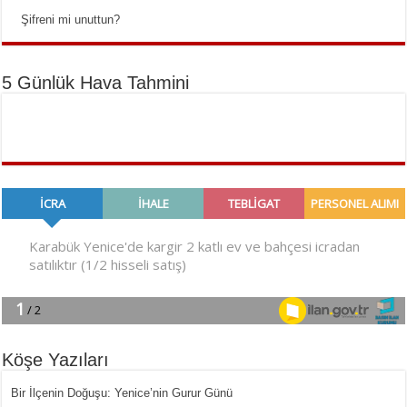
Şifreni mi unuttun?
5 Günlük Hava Tahmini
Köşe Yazıları
Bir İlçe­nin Do­ğu­şu: Ye­ni­ce’nin Gurur Günü