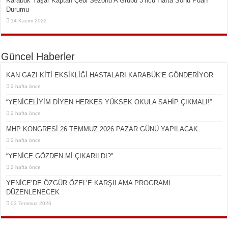
Karabük Yaşar Kaptan Çebi Sezonu A Grubu 3’ncü Hafta Sonu Puan
Durumu
14 Kasım 2022
Güncel Haberler
KAN GAZI KİTİ EKSİKLİĞİ HASTALARI KARABÜK’E GÖNDERİYOR
2 hafta önce
“YENİCELİYİM DİYEN HERKES YÜKSEK OKULA SAHİP ÇIKMALI!”
2 hafta önce
MHP KONGRESİ 26 TEMMUZ 2026 PAZAR GÜNÜ YAPILACAK
2 hafta önce
“YENİCE GÖZDEN Mİ ÇIKARILDI?”
2 hafta önce
YENİCE’DE ÖZGÜR ÖZEL’E KARŞILAMA PROGRAMI
DÜZENLENECEK
03 Temmuz 2026