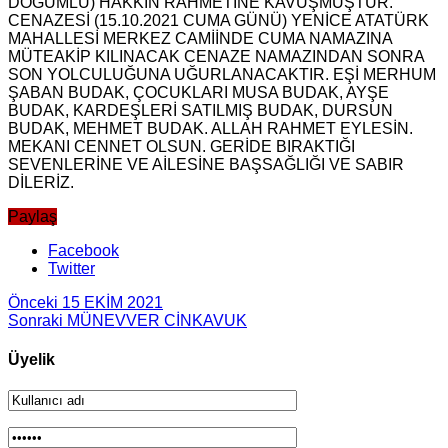
DOĞUMLU) HAKKIN RAHMETİNE KAVUŞMUŞTUR.
CENAZESİ (15.10.2021 CUMA GÜNÜ) YENİCE ATATÜRK
MAHALLESİ MERKEZ CAMİİNDE CUMA NAMAZINA
MÜTEAKİP KILINACAK CENAZE NAMAZINDAN SONRA
SON YOLCULUĞUNA UĞURLANACAKTIR. EŞİ MERHUM
ŞABAN BUDAK, ÇOCUKLARI MUSA BUDAK, AYŞE
BUDAK, KARDEŞLERİ SATILMIŞ BUDAK, DURSUN
BUDAK, MEHMET BUDAK. ALLAH RAHMET EYLESİN.
MEKANI CENNET OLSUN. GERİDE BIRAKTIĞI
SEVENLERİNE VE AİLESİNE BAŞSAĞLIĞI VE SABIR
DİLERİZ.
Paylaş
Facebook
Twitter
Önceki
15 EKİM 2021
Sonraki
MÜNEVVER CİNKAVUK
Üyelik