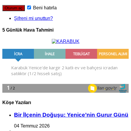
Beni hatırla
Şifreni mi unuttun?
5 Günlük Hava Tahmini
Köşe Yazıları
Bir İlçe­nin Do­ğu­şu: Ye­ni­ce’nin Gurur Günü
04 Temmuz 2026