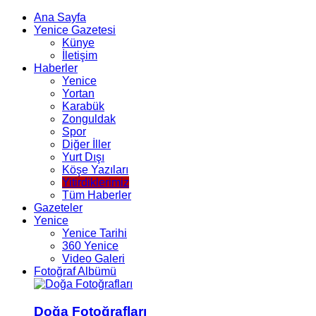
Ana Sayfa
Yenice Gazetesi
Künye
İletişim
Haberler
Yenice
Yortan
Karabük
Zonguldak
Spor
Diğer İller
Yurt Dışı
Köşe Yazıları
Yitirdiklerimiz
Tüm Haberler
Gazeteler
Yenice
Yenice Tarihi
360 Yenice
Video Galeri
Fotoğraf Albümü
Doğa Fotoğrafları