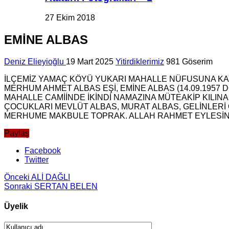
27 Ekim 2018
EMİNE ALBAS
Deniz Elieyioğlu
19 Mart 2025
Yitirdiklerimiz
981 Göserim
İLÇEMİZ YAMAÇ KÖYÜ YUKARI MAHALLE NÜFUSUNA KAYI
MERHUM AHMET ALBAS EŞİ, EMİNE ALBAS (14.09.1957
MAHALLE CAMİİNDE İKİNDİ NAMAZINA MÜTEAKİP KIL
ÇOCUKLARI MEVLÜT ALBAS, MURAT ALBAS, GELİNLERİ
MERHUME MAKBULE TOPRAK. ALLAH RAHMET EYLESİN. M
Paylaş
Facebook
Twitter
Önceki
ALİ DAĞLI
Sonraki
SERTAN BELEN
Üyelik