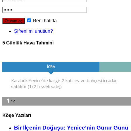
Beni hatırla
Şifreni mi unuttun?
5 Günlük Hava Tahmini
Köşe Yazıları
Bir İlçe­nin Do­ğu­şu: Ye­ni­ce’nin Gurur Günü