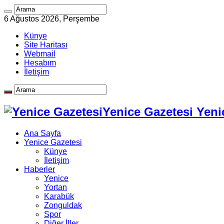
6 Ağustos 2026, Perşembe
Künye
Site Haritası
Webmail
Hesabım
İletişim
Yenice Gazetesi Yeni
Ana Sayfa
Yenice Gazetesi
Künye
İletişim
Haberler
Yenice
Yortan
Karabük
Zonguldak
Spor
Diğer İller