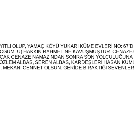
TLI OLUP, YAMAÇ KÖYÜ YUKARI KÜME EVLERİ NO: 67’D
 DOĞUMLU) HAKKIN RAHMETİNE KAVUŞMUŞTUR. CENAZES
INACAK CENAZE NAMAZINDAN SONRA SON YOLCULUĞUNA
 ÖZLEM ALBAS, SEREN ALBAS, KARDEŞLERİ HASAN KUML
EKANI CENNET OLSUN. GERİDE BIRAKTIĞI SEVENLERİNE