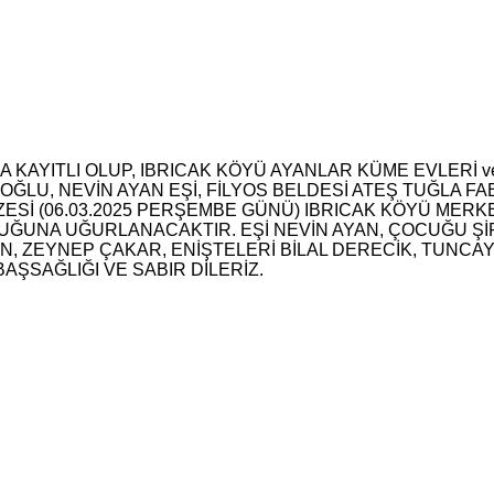
 KAYITLI OLUP, IBRICAK KÖYÜ AYANLAR KÜME EVLERİ v
U, NEVİN AYAN EŞİ, FİLYOS BELDESİ ATEŞ TUĞLA FABR
Sİ (06.03.2025 PERŞEMBE GÜNÜ) IBRICAK KÖYÜ MERK
ĞUNA UĞURLANACAKTIR. EŞİ NEVİN AYAN, ÇOCUĞU Şİ
AN, ZEYNEP ÇAKAR, ENİŞTELERİ BİLAL DERECİK, TUNC
AŞSAĞLIĞI VE SABIR DİLERİZ.