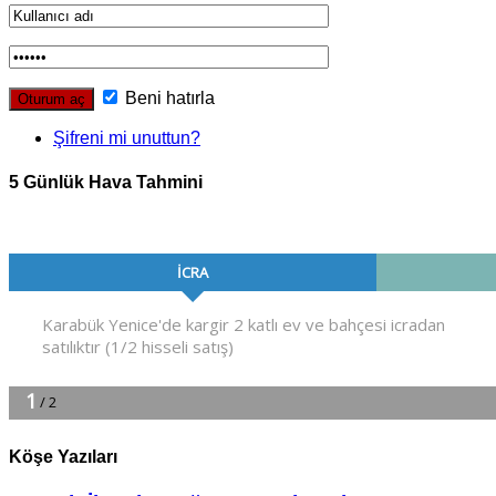
Beni hatırla
Şifreni mi unuttun?
5 Günlük Hava Tahmini
Köşe Yazıları