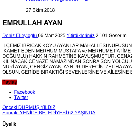
27 Ekim 2018
EMRULLAH AYAN
Deniz Elieyioğlu
06 Mart 2025
Yitirdiklerimiz
2,101 Göserim
İLÇEMİZ IBRICAK KÖYÜ AYANLAR MAHALLESİ NÜFUSUNA
İKAMET EDEN MERHUM MUSTAFA ve MERHUME FATİME OĞL
DOĞUMLU) HAKKIN RAHMETİNE KAVUŞMUŞTUR. CENAZE
KILINACAK CENAZE NAMAZINDAN SONRA SON YOLCULU
NURİ AYAN, CENGİZ AYAN. AYNUR DERECİK, ZELİHA AY
OLSUN. GERİDE BIRAKTIĞI SEVENLERİNE VE AİLESİNE B
Paylaş
Facebook
Twitter
Önceki
DURMUŞ YILDIZ
Sonraki
YENİCE BELEDİYESİ 62 YAŞINDA
Üyelik