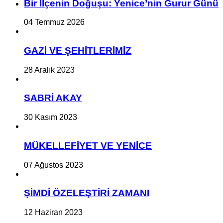
Bir İlçe­nin Do­ğu­şu: Ye­ni­ce’nin Gurur Günü
04 Temmuz 2026
GAZİ VE ŞEHİTLERİMİZ
28 Aralık 2023
SABRİ AKAY
30 Kasım 2023
MÜKELLEFİYET VE YENİCE
07 Ağustos 2023
ŞİMDİ ÖZELEŞTİRİ ZAMANI
12 Haziran 2023