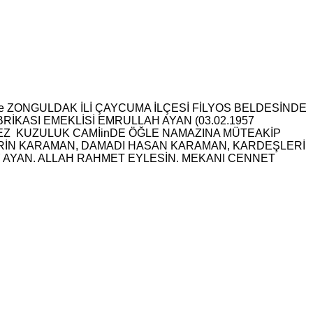
e ZONGULDAK İLİ ÇAYCUMA İLÇESİ FİLYOS BELDESİNDE
İKASI EMEKLİSİ EMRULLAH AYAN (03.02.1957
EZ KUZULUK CAMİinDE ÖĞLE NAMAZINA MÜTEAKİP
RİN KARAMAN, DAMADI HASAN KARAMAN, KARDEŞLERİ
AY AYAN. ALLAH RAHMET EYLESİN. MEKANI CENNET