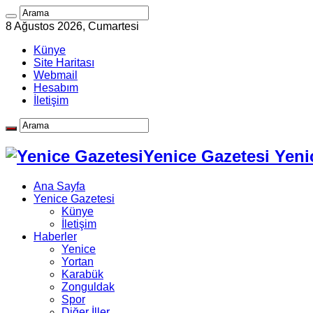
8 Ağustos 2026, Cumartesi
Künye
Site Haritası
Webmail
Hesabım
İletişim
Yenice Gazetesi Yeni
Ana Sayfa
Yenice Gazetesi
Künye
İletişim
Haberler
Yenice
Yortan
Karabük
Zonguldak
Spor
Diğer İller