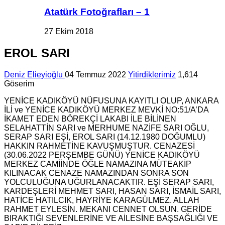
Atatürk Fotoğrafları – 1
27 Ekim 2018
EROL SARI
Deniz Elieyioğlu
04 Temmuz 2022
Yitirdiklerimiz
1,614
Göserim
YENİCE KADIKÖYÜ NÜFUSUNA KAYITLI OLUP, ANKARA
İLİ ve YENİCE KADIKÖYÜ MERKEZ MEVKİ NO:51/A’DA
İKAMET EDEN BÖREKÇİ LAKABI İLE BİLİNEN
SELAHATTİN SARI ve MERHUME NAZİFE SARI OĞLU,
SERAP SARI EŞİ, EROL SARI (14.12.1980 DOĞUMLU)
HAKKIN RAHMETİNE KAVUŞMUŞTUR. CENAZESİ
(30.06.2022 PERŞEMBE GÜNÜ) YENİCE KADIKÖYÜ
MERKEZ CAMİİNDE ÖĞLE NAMAZINA MÜTEAKİP
KILINACAK CENAZE NAMAZINDAN SONRA SON
YOLCULUĞUNA UĞURLANACAKTIR. EŞİ SERAP SARI,
KARDEŞLERİ MEHMET SARI, HASAN SARI, İSMAİL SARI,
HATİCE HATILCIK, HAYRİYE KARAGÜLMEZ. ALLAH
RAHMET EYLESİN. MEKANI CENNET OLSUN. GERİDE
BIRAKTIĞI SEVENLERİNE VE AİLESİNE BAŞSAĞLIĞI VE