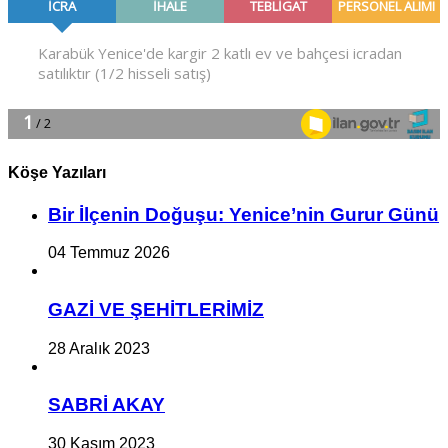
Köşe Yazıları
Bir İlçe­nin Do­ğu­şu: Ye­ni­ce’nin Gurur Günü
04 Temmuz 2026
GAZİ VE ŞEHİTLERİMİZ
28 Aralık 2023
SABRİ AKAY
30 Kasım 2023